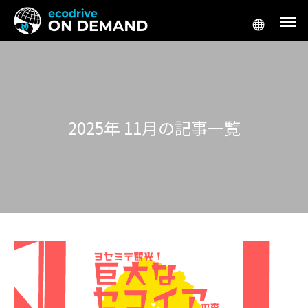
2025年 11月の記事一覧
アメリカ生活／移住
アメリカ起
テスラ「Supercharger for Business」
アメリカ 車 リー