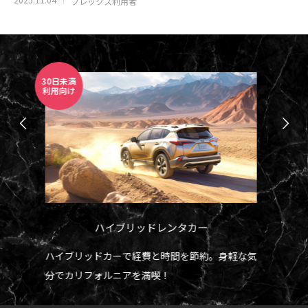
フレックス利用者
1~12mo
利用向け
カー
月々定額「クルマのサブスク」
を節約。身軽な気
定額マンスリーで手軽に車を利用できるプラン
短期留学、短期駐在、出張などに最適！