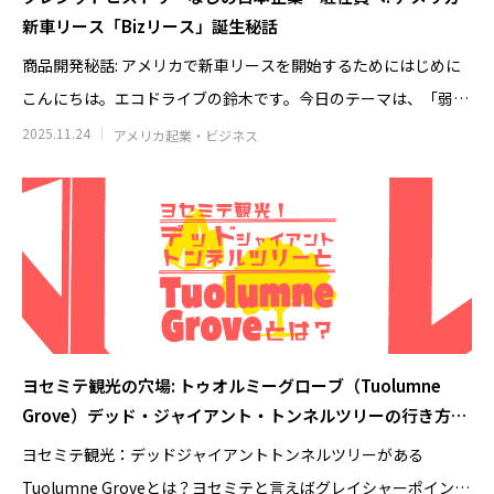
新車リース「Bizリース」誕生秘話
商品開発秘話: アメリカで新車リースを開始するためにはじめに
こんにちは。エコドライブの鈴木です。今日のテーマは、「弱者
が強い
2025.11.24
アメリカ起業・ビジネス
日清カップヌードルはなぜ世界で売れる
アラスカのオーロラツ
のか｜アラスカで見た日清食品の世界展
の雪山で食べた日
開のすごさ
ドルに感動した理
2026.06.30
2026.06.20
ヨセミテ観光の穴場: トゥオルミーグローブ（Tuolumne
Grove）デッド・ジャイアント・トンネルツリーの行き方・
見どころ・所要時間
ヨセミテ観光：デッドジャイアントトンネルツリーがある
Tuolumne Groveとは？ヨセミテと言えばグレイシャーポイント