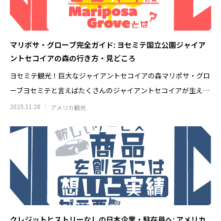
とは？店舗にスーパーチャージャーを設
駐在員・留学生の
置 駐車場4台から考えるEV充電集客
2026.07.08
2026.04.28
マリポサ・グローブ完全ガイド: ヨセミテ国立公園ジャイア
ントセコイアの森の行き方・見どころ
ヨセミテ観光！巨大なジャイアントセコイアの森マリポサ・グロ
ーブヨセミテと言えばたくさんのジャイアントセコイアが生えて
いることで有名で
2025.11.28
アメリカ観光
米国起業の失敗談｜プリウス30台の貸
アメリカ起業の失敗
し出しで5万ドル損失、得た3つの教訓
うはずだった車の
2026.08.02
2026.07.25
クレジットヒストリーなしの日本企業・駐在員へ: アメリカ