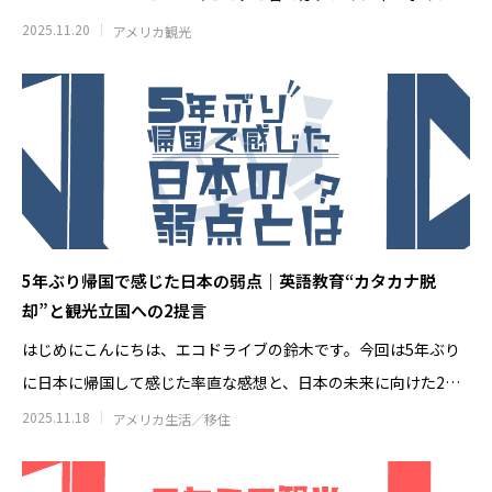
ソルバング（Solvang）観光｜アンデル
【Oceanside
(Glacie
2025.11.20
アメリカ観光
セン博物館の見どころとは？
Harbor Fish an
王道フィッシュ＆
2026.07.28
2026.07.20
5年ぶり帰国で感じた日本の弱点｜英語教育“カタカナ脱
却”と観光立国への2提言
はじめにこんにちは、エコドライブの鈴木です。今回は5年ぶり
に日本に帰国して感じた率直な感想と、日本の未来に向けた2つ
の重要な提案
2025.11.18
アメリカ生活／移住