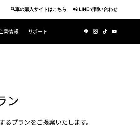
🔍車の購入サイトはこちら
📲 LINEで問い合わせ
企業情報
サポート
レックスリース
Bizリース
旅行
出張
留学
インターン
駐在
永住
法人
アメリカ観光
24ヶ月以上
ラン
するプランをご提案いたします。
・休職で
J-1ビザで渡米：アメリカの日本酒マー