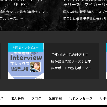
anside観光】オーシャンサイド
【サンディエゴ観光】バルボア
「FLEX」
車リース「マイカーリ
 Fish and Chipsへ｜港で食べる
(Balboa Park)完全ガイド｜
違約金なしで最大2年使えるフレ
個人向けの新車3年リースプラ
ィッシュ＆チップス
博物館・日本庭園・モデルコー
0
2026.07.12
ブルリース。
年ごとに最新モデルに乗れる
24ヶ月の利用に最適なプラン。
クと安心感。
利用者インタビュー
子連れLA生活の味方！主
婦が語る柔軟リース＆日本
語サポートの安心ポイント
ビス
法人会員
ブログ
企業情報
代表メッセージ
サポ