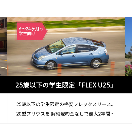
・留学生の完全ガイド
LAに住んだ13ヶ月の実話
8
2026.03.20
25歳以下の学生限定「FLEX U25」
起業の失敗談｜在庫70台を救
アメリカで起業するとき借金は
だった車の貸し出しの誤算
SBA融資と良い借入の判断基準
5
2026.07.15
25歳以下の学生限定の格安フレックスリース。
20型プリウスを 解約違約金なしで最大2年間利
用可能です。