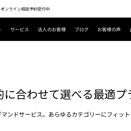
 無料オンライン相談予約受付中
ト
サービス
法人のお客様
ブログ
お客様の声
リース
レンタカーサービス
レンタカー
カーサブスクプラン
フ
アメリカ起業・ビジネス
アメリカ現地情報
1~12ヶ月
12~24ヶ月
的に合わせて選べる最適プ
デマンドサービス。あらゆるカテゴリーにフィット
 車 リースの基礎〜契約まで｜
夫婦で海外移住するには？育休