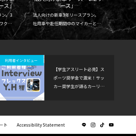
パーク
サンタモニカ観光モデルコース｜朝は
ース」
ース」
見どころ・
Espresso Cieloから ラテ・朝食・ビー
ン。3
法人向けの新車3年リースプラン。
FSD（
ス
チ＆ピア散歩ガイド
2026.07.04
ワクワ
社用車や赴任期間中のマイカーとし
体験レ
ても最適。
利用者インタビュー
【学生アスリート必見】ス
ポーツ奨学金で渡米！サッ
カー奨学生が語るカーリー
スで広がるLA留学ライ
フ
ート
Accessibility Statement