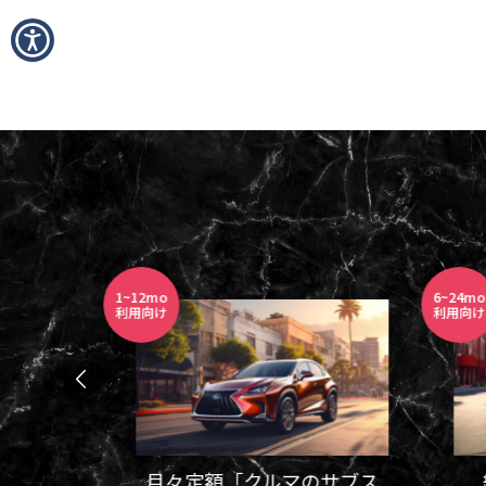
日清カップヌードルはなぜ世界で売れる
アラスカ
のか｜アラスカで見た日清食品の世界展
の雪山
開のすごさ
ドルに
2026.06.30
2026.06.2
1~12mo
6~24mo
利用向け
利用向け
月々定額「クルマのサブス