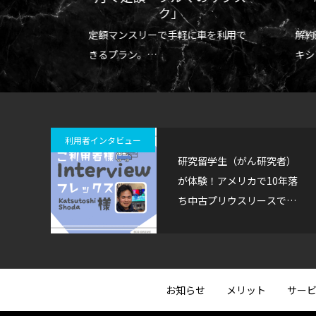
タカー
ソルバング（Solvang）観光｜アンデル
【Oce
ク」
セン博物館の見どころとは？
Harbor
時間を節
定額マンスリーで手軽に車を利用で
解約
王道フ
2026.07.28
2026.07.2
ルニアを
きるプラン。
キシ
短期留学、短期駐在、出張などに最
6～
適！
利用者インタビュー
研究留学生（がん研究者）
が体験！アメリカで10年落
ち中古プリウスリースでも
快適に走れる理由
お知らせ
メリット
サー