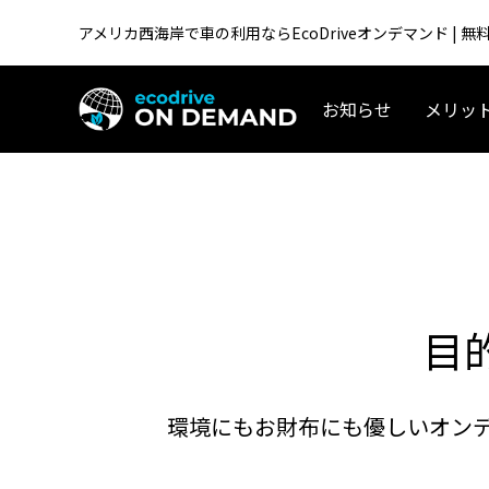
アメリカ西海岸で車の利用ならEcoDriveオンデマンド |
お知らせ
メリッ
ALL
オプション
定番サービス
マイカーリース
中古車リース
新車
アメリカ生活／移住
30日未満
目
環境にもお財布にも優しいオン
テスラ「Supercharger for Business」
アメリカ