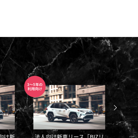
最適なリースプランです。
｜高級寿
海外から見る東京の魅力と日本人の国民
ロボット
性: 清潔・安全・利便性の理由
司屋”へ
2026.01.30
3～5年の
自動運転
利用向け
レンタル
向け新
法人向け新車リース「BIZリ
FSD