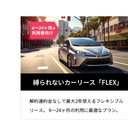
とは？店舗にスーパーチャージャーを設
駐在員
置 駐車場4台から考えるEV充電集客
2026.07.08
2026.04.2
縛られないカーリース「FLEX」
米国起業の失敗談｜プリウス30台の貸
アメリカ
し出しで5万ドル損失、得た3つの教訓
うはず
2026.08.02
2026.07.2
解約違約金なしで最大2年使えるフレキシブル
リース。 6～24ヶ月の利用に最適なプラン。