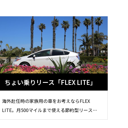
ケットを知るために働いた話（インタビ
ュー）
2026.02.20
ちょい乗りリース「FLEX LITE」
必要？
中古プリウスは何万キロまで大丈夫？
30万マイル・48万km走った実例と寿命
の考え方
2026.06.09
海外赴任時の家族用の車をお考えならFLEX
LITE。月500マイルまで使える節約型リース。
日常のお買い物や子供の送迎、近距離の通勤に