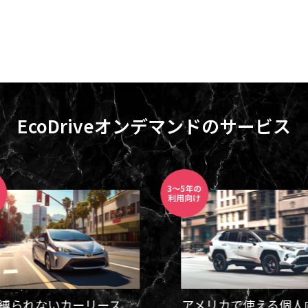
のオーロラツアー体験記: −15℃
アメリカの寿司ビジネス最前線
EcoDriveオンデマンドのサービス
で食べた日本食 日清カップヌー
司と回転寿司の間を取る？寿司
感動した理由
×急速冷凍で”安くてうまい寿
0
2026.02.28
3～5年の
利用向け
縛られないカーリース
アメリカで使える個人