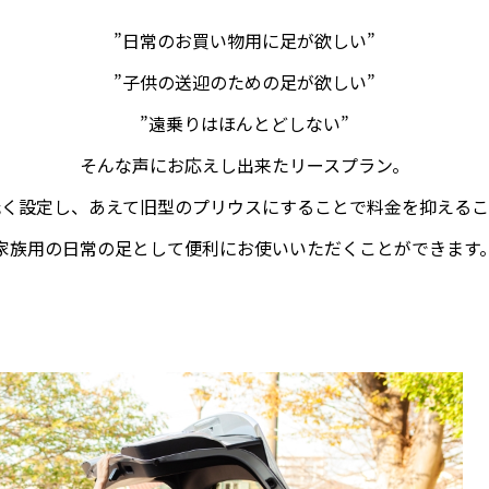
”日常のお買い物用に足が欲しい”
”子供の送迎のための足が欲しい”
”遠乗りはほんとどしない”
のオーロラツアー体験記: −15℃
アメリカの寿司ビジネス最前線
そんな声にお応えし出来たリースプラン。
で食べた日本食 日清カップヌー
司と回転寿司の間を取る？寿司
低く設定し、あえて旧型のプリウスにすることで料金を抑えるこ
感動した理由
×急速冷凍で”安くてうまい寿
0
2026.02.28
家族用の日常の足として便利にお使いいただくことができます