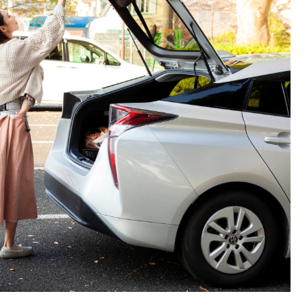
anside観光】オーシャンサイド
【サンディエゴ観光】バルボア
 Fish and Chipsへ｜港で食べる
(Balboa Park)完全ガイド｜
ィッシュ＆チップス
博物館・日本庭園・モデルコー
0
2026.07.12
「CarPlay」でお気に入りのスマホアプリと連
携。ナビアプリや音楽アプリと連携し車内を
快適に。