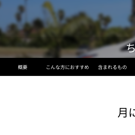
とは？店舗にスーパーチャージャーを設
駐在員
置 駐車場4台から考えるEV充電集客
2026.07.08
2026.04.2
ち
概要
こんな方におすすめ
含まれるもの
米国起業の失敗談｜プリウス30台の貸
アメリカ
し出しで5万ドル損失、得た3つの教訓
うはず
2026.08.02
2026.07.2
月