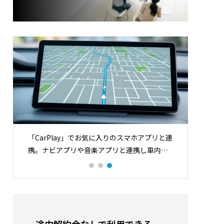
パーク
サンタモニカ観光モデルコース｜朝は
見どころ・
Espresso Cieloから ラテ・朝食・ビー
ス
チ＆ピア散歩ガイド
2026.07.04
「ドライブレコーダー」は事故やトラブルな
「ポー
ど、万が一の時に目撃者となってくれる強い
バッテ
味方。
離のド
ーミン
がスム