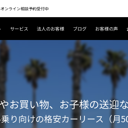
 無料オンライン相談予約受付中
ト
サービス
法人のお客様
ブログ
お客様の声
アメリカ起業・ビジネス
アメリカ現地情報
やお買い物、お子様の送迎
乗り向けの格安カーリース（月5
 車 リースの基礎〜契約まで｜
夫婦で海外移住するには？育休