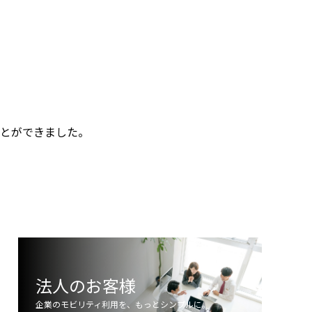
｜高級寿
海外から見る東京の魅力と日本人の国民
ロボット
性: 清潔・安全・利便性の理由
とができました。
司屋”へ
2026.01.30
。
法人のお客様
企業のモビリティ利用を、もっとシンプルに。