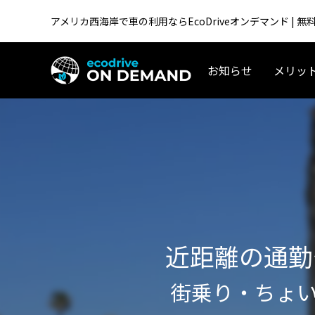
アメリカ西海岸で車の利用ならEcoDriveオンデマンド |
お知らせ
メリッ
アメリカ生活／移住
近距離の通勤
街乗り・ちょい
テスラ「Supercharger for Business」
アメリカ