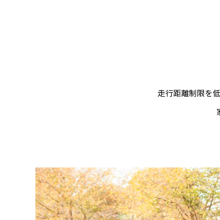
日清カップヌードルはなぜ世界で売れる
アラスカ
のか｜アラスカで見た日清食品の世界展
の雪山
走行距離制限を
開のすごさ
ドルに
2026.06.30
2026.06.2