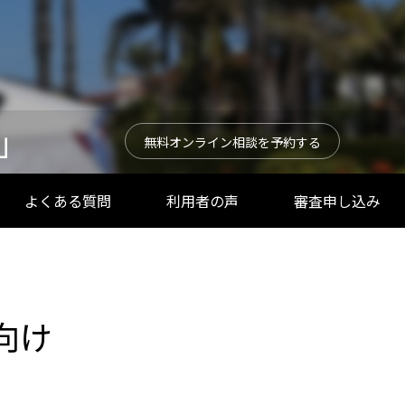
ケットを知るために働いた話（インタビ
ュー）
2026.02.20
E」
無料オンライン相談を予約する
よくある質問
利用者の声
審査申し込み
必要？
中古プリウスは何万キロまで大丈夫？
30万マイル・48万km走った実例と寿命
の考え方
2026.06.09
向け