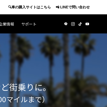
🔍車の購入サイトはこちら
📲 LINEで問い合わせ
企業情報
サポート
アメリカ観光
など街乗りに。
00マイルまで）
・休職で
J-1ビザで渡米：アメリカの日本酒マー