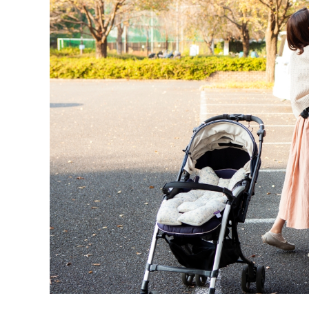
ソルバング（Solvang）観光｜アンデル
【Oce
セン博物館の見どころとは？
Harbor
王道フ
2026.07.28
2026.07.2