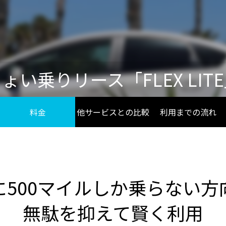
・留学生の完全ガイド
LAに住んだ13ヶ月の実話
8
2026.03.20
ょい乗りリース「FLEX LIT
料金
他サービスとの比較
利用までの流れ
起業の失敗談｜在庫70台を救
アメリカで起業するとき借金は
だった車の貸し出しの誤算
SBA融資と良い借入の判断基準
5
2026.07.15
に500マイルしか乗らない方
無駄を抑えて賢く利用