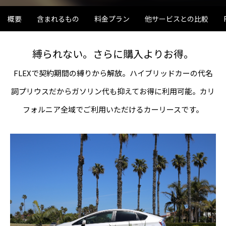
とは？店舗にスーパーチャージャーを設
駐在員・留学生の
置 駐車場4台から考えるEV充電集客
2026.07.08
2026.04.28
概要
含まれるもの
料金プラン
他サービスとの比較
縛られない。さらに購入よりお得。
FLEXで契約期間の縛りから解放。ハイブリッドカーの代名
詞プリウスだからガソリン代も抑えてお得に利用可能。カリ
フォルニア全域でご利用いただけるカーリースです。
米国起業の失敗談｜プリウス30台の貸
アメリカ起業の失敗
し出しで5万ドル損失、得た3つの教訓
うはずだった車の
2026.08.02
2026.07.25