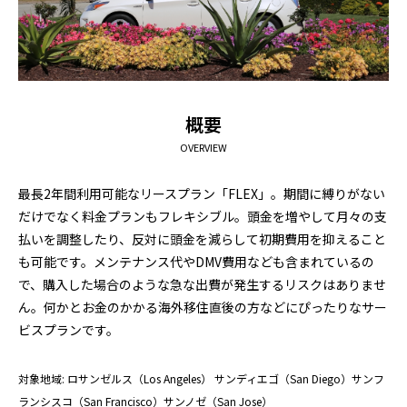
概要
日清カップヌードルはなぜ世界で売れる
アラスカのオーロラツ
OVERVIEW
のか｜アラスカで見た日清食品の世界展
の雪山で食べた日
開のすごさ
ドルに感動した理
2026.06.30
2026.06.20
最長2年間利用可能なリースプラン「FLEX」。期間に縛りがない
だけでなく料金プランもフレキシブル。頭金を増やして月々の支
払いを調整したり、反対に頭金を減らして初期費用を抑えること
も可能です。メンテナンス代やDMV費用なども含まれているの
で、購入した場合のような急な出費が発生するリスクはありませ
ん。何かとお金のかかる海外移住直後の方などにぴったりなサー
ビスプランです。
対象地域: ロサンゼルス（Los Angeles） サンディエゴ（San Diego）サンフ
ランシスコ（San Francisco）サンノゼ（San Jose）