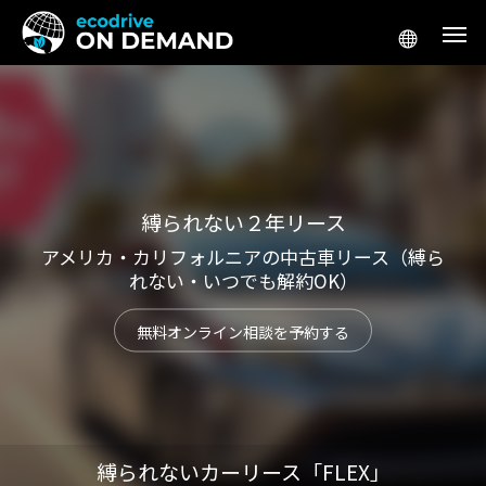
アメリカ生活／移住
アメリカ起
縛られない２年リース
アメリカ・カリフォルニアの中古車リース（縛ら
れない・いつでも解約OK）
無料オンライン相談を予約する
テスラ「Supercharger for Business」
アメリカ 車 リー
縛られないカーリース「FLEX」