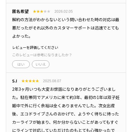
匿名希望
★
★
★
★
★
2026.02.05
解約の方法がわからないという問い合わせた時の対応は最
悪だったがそれ以外のカスタマーサポートは迅速でとても
よかった。
レビューを評価してください
このレビューは参考になりましたか？
はい
いいえ
S.I
★
★
★
★
★
2025.08.07
2年3ヶ月いつも大変お世話になりありがとうございまし
た。駐在帯同でアメリカに来て約3年、最初の1年は双子妊
娠中で外に行く余裕は全くありませんでした。次女出産
後、エコドライブさんのおかげで、ようやく待ちに待った
カーライフが始まり、何か分からないことがあってもすぐ
にラインで対応していただけたのもとても心強かったで