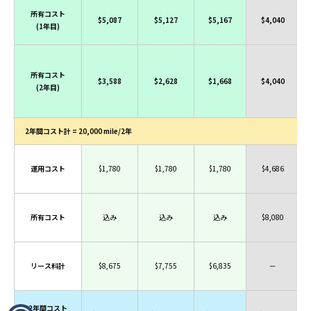
所有コスト
$5,087
$5,127
$5,167
$4,040
(1年目)
所有コスト
$3,588
$2,628
$1,668
$4,040
(2年目)
2年間コスト計 = 20,000 mile/2年
運用コスト
$1,780
$1,780
$1,780
$4,686
所有コスト
込み
込み
込み
$8,080
リース料計
$8,675
$7,755
$6,835
－
2年間コスト