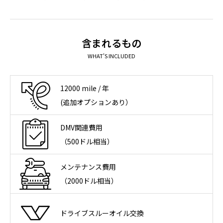
ソルバング（Solvang）観光｜アンデル
【Oceanside
セン博物館の見どころとは？
Harbor Fish an
王道フィッシュ＆
2026.07.28
2026.07.20
含まれるもの
WHAT'S INCLUDED
12000 mile / 年
(追加オプションあり）
DMV関連費用
（500ドル相当）
メンテナンス費用
（2000ドル相当）
ドライブスルーオイル交換