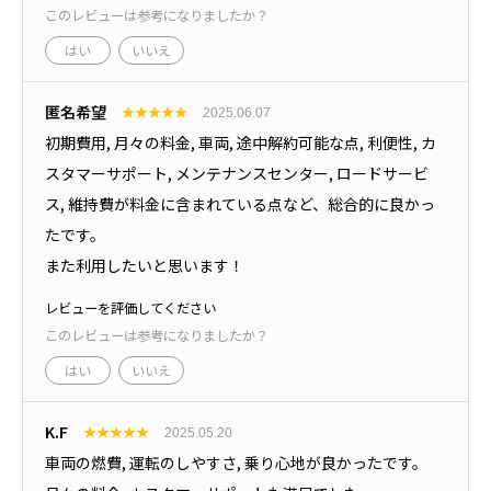
このレビューは参考になりましたか？
はい
いいえ
匿名希望
★
★
★
★
★
2025.06.07
初期費用, 月々の料金, 車両, 途中解約可能な点, 利便性, カ
スタマーサポート, メンテナンスセンター, ロードサービ
ス, 維持費が料金に含まれている点など、総合的に良かっ
たです。
また利用したいと思います！
レビューを評価してください
このレビューは参考になりましたか？
はい
いいえ
K.F
★
★
★
★
★
2025.05.20
車両の燃費, 運転のしやすさ, 乗り心地が良かったです。