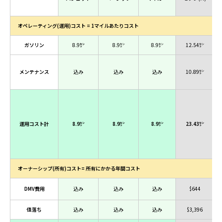
オペレーティング(運用)コスト = 1マイルあたりコスト
ガソリン
8.9
㌣
8.9㌣
8.9㌣
12.54㌣
メンテナンス
込み
込み
込み
10.89㌣
運用コスト計
8.9㌣
8.9㌣
8.9㌣
23.43㌣
オーナーシップ(所有)コスト= 所有にかかる年間コスト
DMV費用
込み
込み
込み
$644
値落ち
込み
込み
込み
$3,396