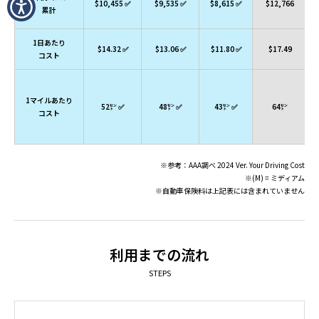
$10,455 ✅
$9,535 ✅
$8,615 ✅
$12,766
累計
1日あたり
$14.32 ✅
$13.06 ✅
$11.80 ✅
$17.49
コスト
1マイルあたり
52㌣ ✅
48㌣ ✅
43㌣ ✅
64㌣
コスト
※参考：AAA調べ 2024 Ver. Your Driving Cost
※(M) = ミディアム
※自動車保険料は上記表には含まれていません
利用までの流れ
STEPS