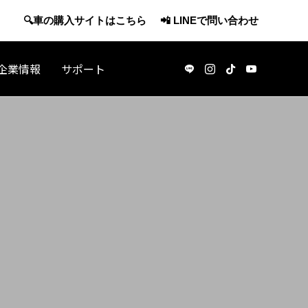
🔍車の購入サイトはこちら
📲 LINEで問い合わせ
企業情報
サポート
アメリカ観光
・休職で
J-1ビザで渡米：アメリカの日本酒マー