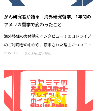
がん研究者が語る「海外研究留学」1年間の
アメリカ留学で変わったこと
海外移住の実体験をインタビュー！エコドライブ
｜高級寿
海外から見る東京の魅力と日本人の国民
ロボット
性: 清潔・安全・利便性の理由
のご利用者の中から、渡米された理由についてイ
司屋”へ
2026.01.30
ンタビューを行いました。アメリカに駐在予
2025.08.26
アメリカ生活／移住