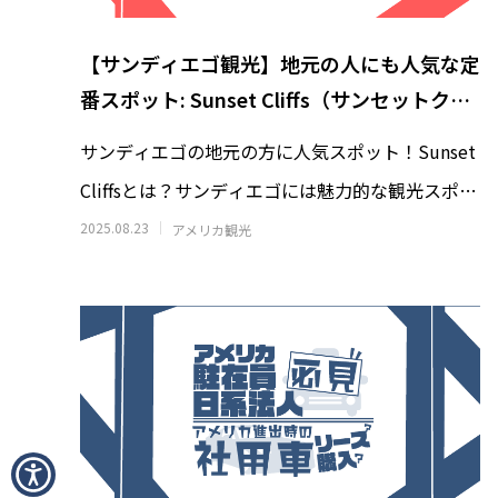
【コロナド観光】Trident Coffeeへ｜
ソルバン
Hotel del散策で寄りたいコールドブリ
セン博
【サンディエゴ観光】地元の人にも人気な定
ュー・タップルーム
2026.08.08
2026.07.2
番スポット: Sunset Cliffs（サンセットクリ
フス）へ行こう！
サンディエゴの地元の方に人気スポット！Sunset
Cliffsとは？サンディエゴには魅力的な観光スポッ
トがたくさん存在します！
2025.08.23
アメリカ観光