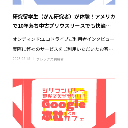
グ（Solvang）観光｜アンデル
【Oceanside観光】オーシャ
物館の見どころとは？
Harbor Fish and Chipsへ
研究留学生（がん研究者）が体験！アメリカ
王道フィッシュ＆チップス
8
2026.07.20
で10年落ち中古プリウスリースでも快適に
走れる理由
オンデマンド:エコドライブご利用者インタビュー
実際に弊社のサービスをご利用いただいたお客様
から、体験談をご紹介します！インタビュ
2025.08.18
フレックス利用者