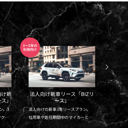
3～5年の
自動運転
利用向け
レンタル
向け新
法人向け新車リース「BIZリ
FSD
ース」
ース」
ン。3
法人向けの新車3年リースプラン。
FSD（
ワクワ
社用車や赴任期間中のマイカーとし
体験レ
ても最適。