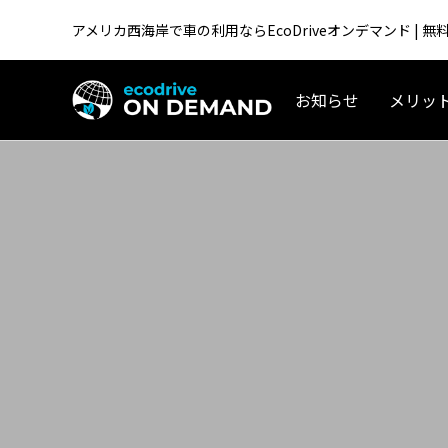
アメリカ西海岸で車の利用ならEcoDriveオンデマンド |
お知らせ
メリッ
アメリカ生活／移住
テスラ「Supercharger for Business」
アメリカ