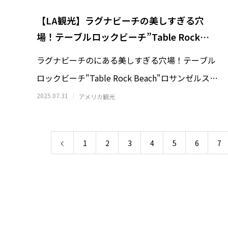
【LA観光】ラグナビーチの美しすぎる穴
場！テーブルロックビーチ”Table Rock
Beach”
ラグナビーチのにある美しすぎる穴場！テーブル
ロックビーチ"Table Rock Beach"ロサンゼルスの
お隣オレンジカウンティには
2025.07.31
アメリカ観光
1
2
3
4
5
6
7