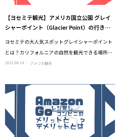
ンサイド
【サンディエゴ観光】バルボアパーク
｜港で食べる
(Balboa Park)完全ガイド｜見どころ・
【ヨセミテ観光】アメリカ国立公園 グレイ
博物館・日本庭園・モデルコース
2026.07.12
シャーポイント（Glacier Point）の行き
方・見どころ完全ガイド
ヨセミテの大人気スポットグレイシャーポイント
とは？カリフォルニアの自然を観光できる場所と
して大人気のヨセミテ！中でも最も有名で人
2025.08.14
アメリカ観光