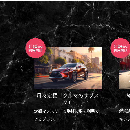
1~12mo
6~24mo
利用向け
利用向け
月々定額「クルマのサブス
タカー
ク」
時間を節
定額マンスリーで手軽に車を利用で
解約
ルニアを
きるプラン。
キシ
短期留学、短期駐在、出張などに最
6～