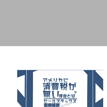
とは？店舗にスーパーチャージャーを設
駐在員
置 駐車場4台から考えるEV充電集客
2026.07.08
2026.04.2
米国起業の失敗談｜プリウス30台の貸
アメリカ
し出しで5万ドル損失、得た3つの教訓
うはず
2026.08.02
2026.07.2