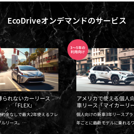
EcoDriveオンデマンドのサービス
3～5年の
利用向け
縛られないカーリース
アメリカで使える個人
「FLEX」
車リース「マイカーリ
違約金なしで最大2年使えるフレ
個人向けの新車3年リースプラ
ブルリース。
年ごとに最新モデルに乗れる
24ヶ月の利用に最適なプラン。
クと安心感。