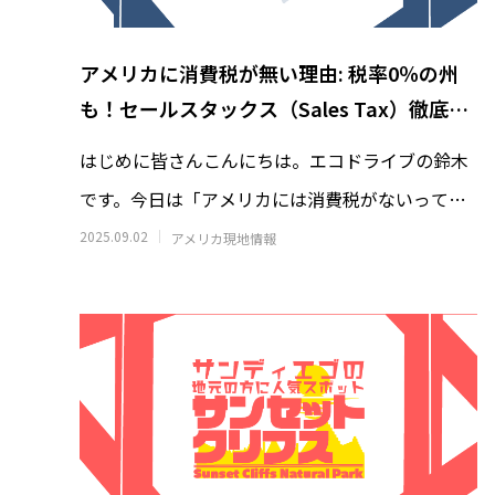
アメリカに消費税が無い理由: 税率0％の州
も！セールスタックス（Sales Tax）徹底解
説
はじめに皆さんこんにちは。エコドライブの鈴木
日清カップヌードルはなぜ世界で売れる
アラスカ
のか｜アラスカで見た日清食品の世界展
の雪山
です。今日は「アメリカには消費税がないって本
開のすごさ
ドルに
2026.06.30
2026.06.2
当？」というテーマでお話しします。
2025.09.02
アメリカ現地情報