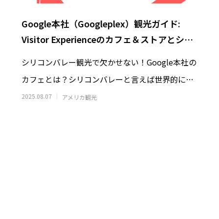
Google本社（Googleplex）観光ガイド:
Visitor Experienceのカフェ＆ストアとシリ
コンバレー＆Googleの歴史
シリコンバレー観光で欠かせない！Google本社の
カフェとは？シリコンバレーと言えば世界的に有
名なテック企業などが集まる印象が強い場所で
2025.08.07
アメリカ観光