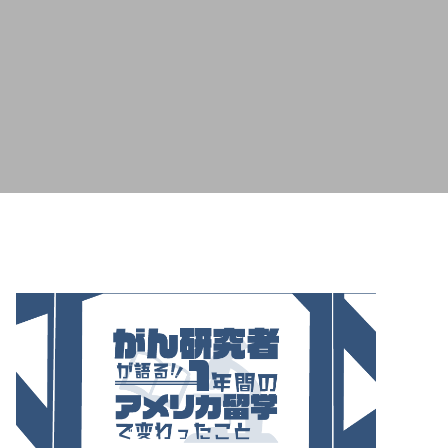
ケットを知るために働いた話（インタビ
ュー）
2026.02.20
必要？
中古プリウスは何万キロまで大丈夫？
30万マイル・48万km走った実例と寿命
の考え方
2026.06.09