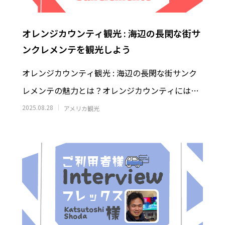
オレンジカウンティ観光 : 海辺の長閑な街サ
ンクレメンテを観光しよう
オレンジカウンティ観光 : 海辺の長閑な街サンク
のオーロラツアー体験記: −15℃
アメリカの寿司ビジネス最前線
で食べた日本食 日清カップヌー
司と回転寿司の間を取る？寿司
レメンテの魅力とは？オレンジカウンティには美
感動した理由
×急速冷凍で”安くてうまい寿
0
2026.02.28
しい長閑な街がたくさんありますよね！
2025.08.28
アメリカ観光