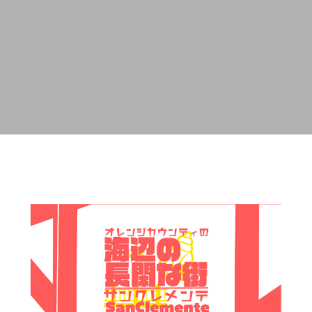
・留学生の完全ガイド
LAに住んだ13ヶ月の実話
8
2026.03.20
起業の失敗談｜在庫70台を救
アメリカで起業するとき借金は
だった車の貸し出しの誤算
SBA融資と良い借入の判断基準
5
2026.07.15