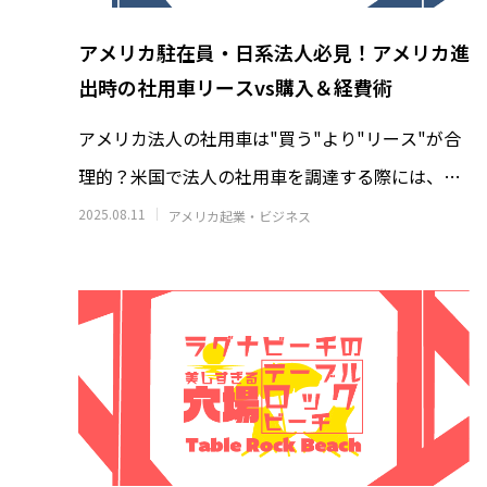
アメリカ駐在員・日系法人必見！アメリカ進
出時の社用車リースvs購入＆経費術
アメリカ法人の社用車は"買う"より"リース"が合
理的？米国で法人の社用車を調達する際には、日
本での常識が通用しません。時間・審査・費
2025.08.11
アメリカ起業・ビジネス