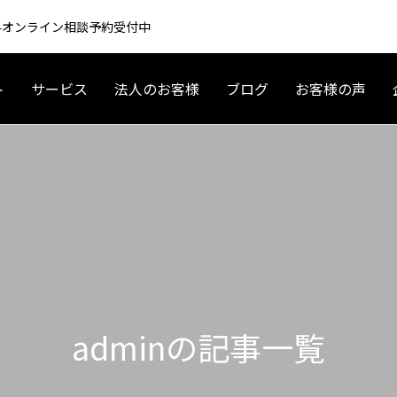
 無料オンライン相談予約受付中
ト
サービス
法人のお客様
ブログ
お客様の声
アメリカ起業・ビジネス
アメリカ現地情報
adminの記事一覧
 車 リースの基礎〜契約まで｜
夫婦で海外移住するには？育休