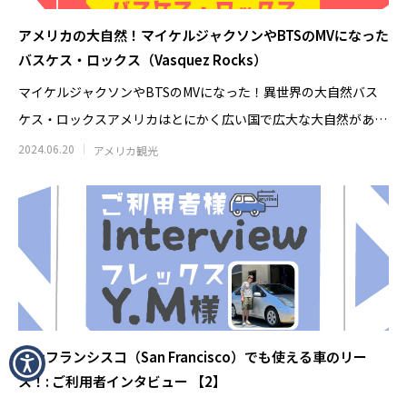
アメリカの大自然！マイケルジャクソンやBTSのMVになった
バスケス・ロックス（Vasquez Rocks）
マイケルジャクソンやBTSのMVになった！異世界の大自然バス
ケス・ロックスアメリカはとにかく広い国で広大な大自然がある
ことも魅力の１
2024.06.20
アメリカ観光
サンフランシスコ（San Francisco）でも使える車のリー
ス！: ご利用者インタビュー 【2】