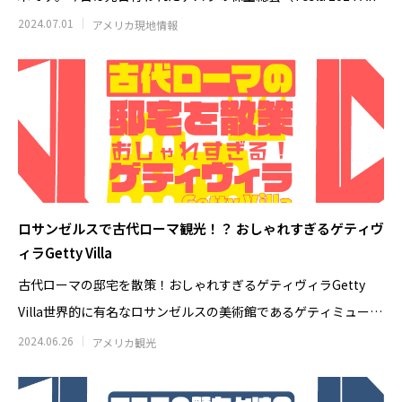
【コロナド観光】Trident Coffeeへ｜
ソルバング（Solv
2024.07.01
アメリカ現地情報
Hotel del散策で寄りたいコールドブリ
セン博物館の見ど
ュー・タップルーム
2026.08.08
2026.07.28
ロサンゼルスで古代ローマ観光！？ おしゃれすぎるゲティヴ
ィラGetty Villa
古代ローマの邸宅を散策！おしゃれすぎるゲティヴィラGetty
Villa世界的に有名なロサンゼルスの美術館であるゲティミュージ
アム！
2024.06.26
アメリカ観光