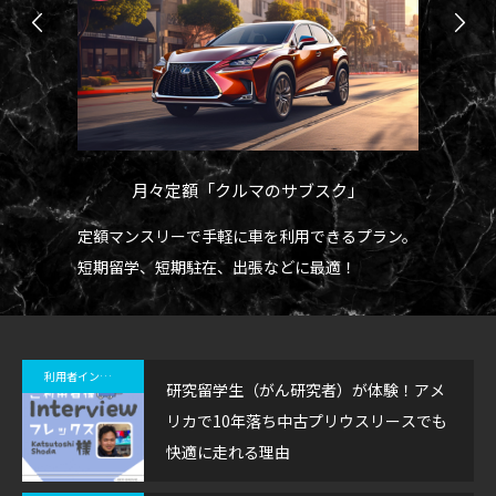
月々定額「クルマのサブスク」
な気
定額マンスリーで手軽に車を利用できるプラン。
解
短期留学、短期駐在、出張などに最適！
ー
6
利用者インタビュー
研究留学生（がん研究者）が体験！アメ
リカで10年落ち中古プリウスリースでも
快適に走れる理由