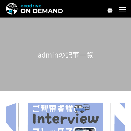
adminの記事一覧
アメリカ生活／移住
アメリカ起
テスラ「Supercharger for Business」
アメリカ 車 リー