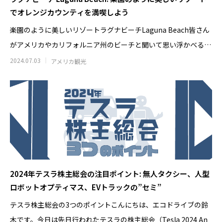
でオレンジカウンティを満喫しよう
楽園のように美しいリゾートラグナビーチLaguna Beach皆さん
がアメリカやカリフォルニア州のビーチと聞いて思い浮かべる場
所はど
2024.07.03
アメリカ観光
日清カップヌードルはなぜ世界で売れる
アラスカのオーロラツ
のか｜アラスカで見た日清食品の世界展
の雪山で食べた日
開のすごさ
ドルに感動した理
2026.06.30
2026.06.20
2024年テスラ株主総会の注目ポイント: 無人タクシー、人型
ロボットオプティマス、EVトラックの”セミ”
テスラ株主総会の3つのポイントこんにちは、エコドライブの鈴
木です。今日は先日行われたテスラの株主総会（Tesla 2024 An