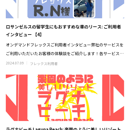
とは？店舗にスーパーチャージャーを設
駐在員・留学生の
置 駐車場4台から考えるEV充電集客
2026.07.08
2026.04.28
ロサンゼルスの留学生にもおすすめな車のリース: ご利用者
インタビュー 【4】
オンデマンドフレックスご利用者インタビュー弊社のサービスを
ご利用いただいたお客様の体験談をご紹介します！各サービスを
ご利用いただ
2024.07.09
フレックス利用者
米国起業の失敗談｜プリウス30台の貸
アメリカ起業の失敗
し出しで5万ドル損失、得た3つの教訓
うはずだった車の
2026.08.02
2026.07.25
ラグナビーチ Laguna Beach: 楽園のように美しいリゾート