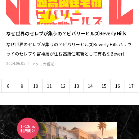
なぜ世界のセレブが集うの？ビバリーヒルズBeverly Hills
なぜ世界のセレブが集うの？ビバリーヒルズBeverly Hillsハリウ
ッドのセレブや富裕層が住む高級住宅街として有名なBeverl
2024.06.05
アメリカ観光
8
9
10
11
12
13
14
15
16
17
1~12mo
6~2
利用向け
利用