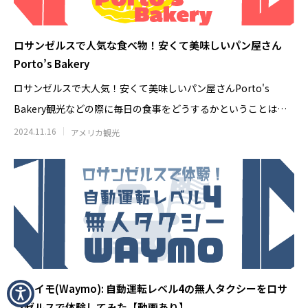
ロサンゼルスで人気な食べ物！安くて美味しいパン屋さん
Porto’s Bakery
ロサンゼルスで大人気！安くて美味しいパン屋さんPorto's
Bakery観光などの際に毎日の食事をどうするかということは楽
しみでもあり
2024.11.16
アメリカ観光
ウェイモ(Waymo): 自動運転レベル4の無人タクシーをロサ
ンゼルスで体験してみた【動画あり】