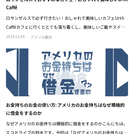
Caffé
ロサンゼルスで必ず行きたい！おしゃれで美味しいカフェUrth
Cafféカフェに行くととても落ち着くし、美味しいご飯やスイー
ツを食べる事
2024.12.04
アメリカ観光
日清カップヌードルはなぜ世界で売れる
アラスカのオーロラツ
のか｜アラスカで見た日清食品の世界展
の雪山で食べた日
開のすごさ
ドルに感動した理
2026.06.30
2026.06.20
お金持ちのお金の使い方: アメリカのお金持ちはなぜ積極的
に借金をするのか
なぜアメリカのお金持ちは積極的に借金をするのかこんにちは、
エコドライブの鈴木です。今回は「なぜアメリカのお金持ちは積