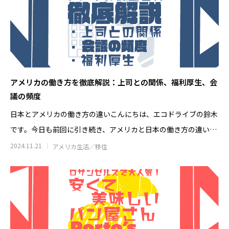
アメリカの働き方を徹底解説：上司との関係、福利厚生、会
議の頻度
日本とアメリカの働き方の違いこんにちは、エコドライブの鈴木
です。今日も前回に引き続き、アメリカと日本の働き方の違いと
いうテーマで
2024.11.21
アメリカ生活／移住