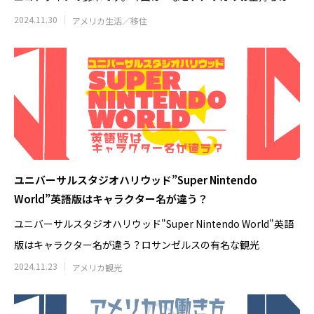
【コロナド観光】Trident Coffeeへ｜
ソルバング（Solv
極的に借金を
2024.11.30
アメリカ生活／移住
Hotel del散策で寄りたいコールドブリ
セン博物館の見ど
ュー・タップルーム
2026.08.08
2026.07.28
ユニバーサルスタジオハリウッド”Super Nintendo
World”英語版はキャラクター名が違う？
ユニバーサルスタジオハリウッド"Super Nintendo World"英語
版はキャラクター名が違う？ロサンゼルスの有名な観光
2024.11.23
アメリカ観光