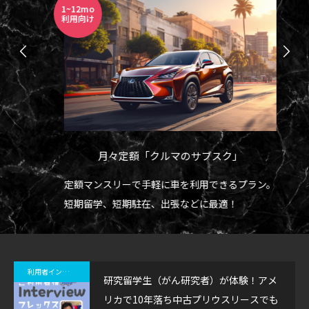
1~12mo
6~2
利用向け
利用
月々定額「クルマのサブスク」
な気
定額マンスリーで手軽に車を利用できるプラン。
解
短期留学、短期駐在、出張などに最適！
ー
6
利用者インタビュー
研究留学生（がん研究者）が体験！アメ
リカで10年落ち中古プリウスリースでも