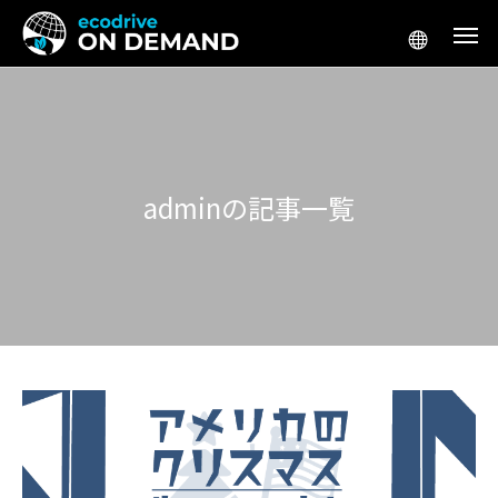
adminの記事一覧
アメリカ生活／移住
アメリカ起
テスラ「Supercharger for Business」
アメリカ 車 リー