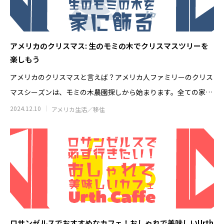
とは？店舗にスーパーチャージャーを設
駐在員・留学生の
置 駐車場4台から考えるEV充電集客
2026.07.08
2026.04.28
アメリカのクリスマス: 生のモミの木でクリスマスツリーを
楽しもう
アメリカのクリスマスと言えば？アメリカ人ファミリーのクリス
マスシーズンは、モミの木農園探しから始まります。全ての家族
がそうではあ
2024.12.10
アメリカ生活／移住
米国起業の失敗談｜プリウス30台の貸
アメリカ起業の失敗
し出しで5万ドル損失、得た3つの教訓
うはずだった車の
2026.08.02
2026.07.25
ロサンゼルスでおすすめなカフェ！おしゃれで美味しいUrth