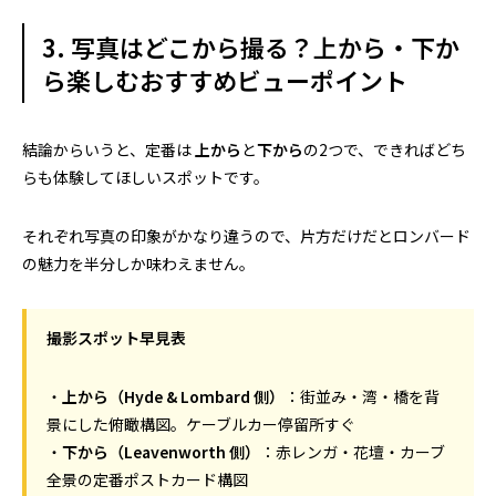
3. 写真はどこから撮る？上から・下か
ら楽しむおすすめビューポイント
結論からいうと、定番は
上から
と
下から
の2つで、できればどち
らも体験してほしいスポットです。
それぞれ写真の印象がかなり違うので、片方だけだとロンバード
の魅力を半分しか味わえません。
撮影スポット早見表
・
上から（Hyde & Lombard 側）
：街並み・湾・橋を背
景にした俯瞰構図。ケーブルカー停留所すぐ
・
下から（Leavenworth 側）
：赤レンガ・花壇・カーブ
全景の定番ポストカード構図