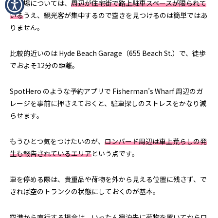
駐車場については、
周辺が住宅街で路上駐車スペースが限られて
いる
うえ、観光客が集中するので空きを見つけるのは簡単ではあ
りません。
比較的近いのは Hyde Beach Garage（655 Beach St.）で、徒歩
でおよそ12分の距離。
SpotHero のような予約アプリで Fisherman’s Wharf 周辺のガ
レージを事前に押さえておくと、駐車探しのストレスをかなり減
らせます。
もうひとつ気をつけたいのが、
ロンバード周辺は車上荒らしの発
生も報告されているエリア
という点です。
車を停める際は、貴重品や荷物を外から見える位置に残さず、で
きれば空のトランクの状態にしておくのが基本。
空港から直行する場合は、いったん宿泊先に荷物を置いてからロ