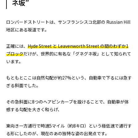
ネ坂”
ロンバードストリートは、サンフランシスコ北部の Russian Hill
地区にある坂道です。
正確には、
Hyde Street と Leavenworth Street の間のわずか1
ブロック
だけが、世界的に有名な「グネグネ坂」として知られて
います。
もともとここは自然勾配が約27%という、自動車で下るには急す
ぎる斜面でした。
その急斜面に8つのヘアピンカーブを設けることで、自動車が体
感する勾配を大きく和らげ、
東向き一方通行で時速5マイル（約8キロ）という極低速で通行す
る形にしたのが、現在のあの独特な姿の出発点です。