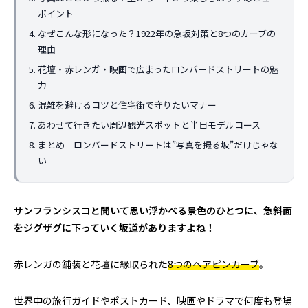
ポイント
なぜこんな形になった？1922年の急坂対策と8つのカーブの
理由
花壇・赤レンガ・映画で広まったロンバードストリートの魅
力
日清カップヌードルはなぜ世界で売れる
アラスカのオーロラツ
混雑を避けるコツと住宅街で守りたいマナー
のか｜アラスカで見た日清食品の世界展
の雪山で食べた日
あわせて行きたい周辺観光スポットと半日モデルコース
開のすごさ
ドルに感動した理
2026.06.30
2026.06.20
まとめ｜ロンバードストリートは”写真を撮る坂”だけじゃな
い
サンフランシスコと聞いて思い浮かべる景色のひとつに、急斜面
をジグザグに下っていく坂道がありますよね！
赤レンガの舗装と花壇に縁取られた
8つのヘアピンカーブ
。
世界中の旅行ガイドやポストカード、映画やドラマで何度も登場