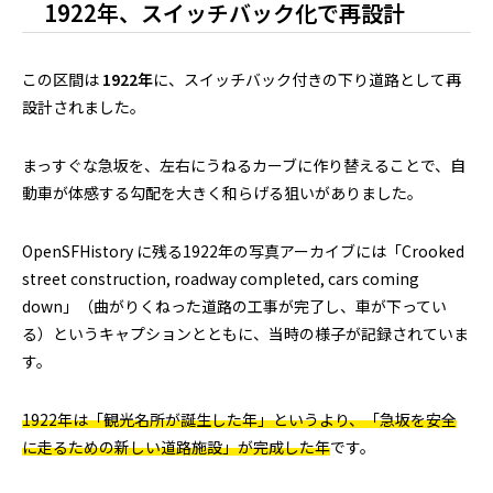
1922年、スイッチバック化で再設計
この区間は
1922年
に、スイッチバック付きの下り道路として再
設計されました。
まっすぐな急坂を、左右にうねるカーブに作り替えることで、自
動車が体感する勾配を大きく和らげる狙いがありました。
OpenSFHistory に残る1922年の写真アーカイブには「Crooked
street construction, roadway completed, cars coming
down」（曲がりくねった道路の工事が完了し、車が下ってい
る）というキャプションとともに、当時の様子が記録されていま
す。
1922年は「観光名所が誕生した年」というより、「急坂を安全
に走るための新しい道路施設」が完成した年
です。