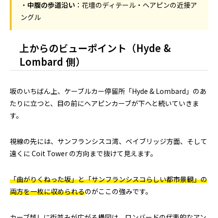
・
中腹の歩道沿い
：花壇のディテール・ヘアピンの近接ア
ングル
上からのビューポイント（Hyde &
Lombard 側）
坂のいちばん上、ケーブルカー停留所「Hyde & Lombard」のあ
たりに立つと、目の前にヘアピンカーブが下へと続いていきま
す。
視線の先には、サンフランシスコ湾、ベイブリッジ方面、そして
遠くに Coit Tower の方向まで抜けて見えます。
「曲がりくねった坂」と「サンフランシスコらしい都市景観」の
両方を一枚に収められる
のがここの強みです。
カーブ越しに街並みが広がる構図は、ロンバードの代表的なアン