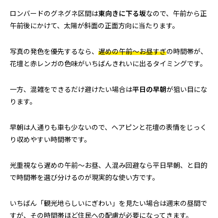
ロンバードのグネグネ区間は
東向きに下る坂
なので、午前から正
午前後にかけて、太陽が斜面の正面方向に当たります。
写真の発色を優先するなら、
遅めの午前〜お昼すぎ
の時間帯が、
花壇と赤レンガの色味がいちばんきれいに出るタイミングです。
一方、混雑をできるだけ避けたい場合は
平日の早朝
が狙い目にな
ります。
早朝は人通りも車も少ないので、ヘアピンと花壇の表情をじっく
り収めやすい時間帯です。
光重視なら遅めの午前〜お昼、人混み回避なら平日早朝、と目的
で時間帯を選び分けるのが現実的な使い方です。
いちばん「観光地らしいにぎわい」を見たい場合は週末の昼間で
すが、その時間帯ほど住民への配慮が必要になってきます。