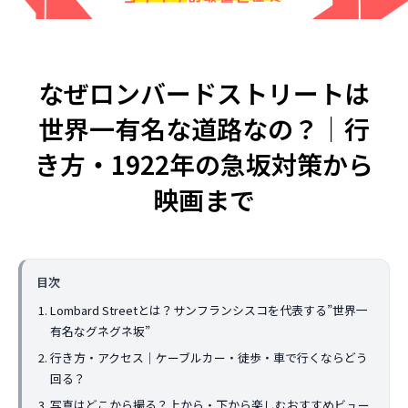
とは？店舗にスーパーチャージャーを設
駐在員・留学生の
置 駐車場4台から考えるEV充電集客
2026.07.08
2026.04.28
なぜロンバードストリートは
世界一有名な道路なの？｜行
き方・1922年の急坂対策から
映画まで
米国起業の失敗談｜プリウス30台の貸
アメリカ起業の失敗
目次
し出しで5万ドル損失、得た3つの教訓
うはずだった車の
Lombard Streetとは？サンフランシスコを代表する”世界一
2026.08.02
2026.07.25
有名なグネグネ坂”
行き方・アクセス｜ケーブルカー・徒歩・車で行くならどう
回る？
写真はどこから撮る？上から・下から楽しむおすすめビュー