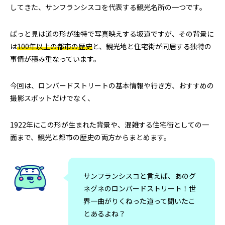
ソルバング（Solvang）観光｜アンデル
【Oceanside
してきた、サンフランシスコを代表する観光名所の一つです。
セン博物館の見どころとは？
Harbor Fish an
王道フィッシュ＆
ぱっと見は道の形が独特で写真映えする坂道ですが、その背景に
2026.07.28
2026.07.20
は
100年以上の都市の歴史
と、観光地と住宅街が同居する独特の
事情が積み重なっています。
今回は、ロンバードストリートの基本情報や行き方、おすすめの
撮影スポットだけでなく、
1922年にこの形が生まれた背景や、混雑する住宅街としての一
面まで、観光と都市の歴史の両方からまとめます。
サンフランシスコと言えば、あのグ
ネグネのロンバードストリート！世
界一曲がりくねった道って聞いたこ
とあるよね？