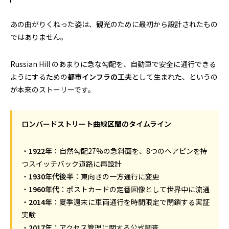
あの曲がりくねった姿は、観光のために最初から設計されたもの
ではありません。
Russian Hill のあまりに急な勾配を、自動車で安全に通行できる
ようにするための
都市インフラの工夫
として生まれた、というの
が本来のストーリーです。
ロンバードストリート曲線区間のタイムライン
・
1922年
：自然勾配27%の急斜面を、8つのヘアピンを持
つスイッチバック道路に再設計
・
1930年代後半
：東向きの一方通行に変更
・
1960年代
：ポストカードの定番図像として世界中に流通
・
2014年
：夏季週末に車両通行を時間限定で閉鎖する実証
実験
・
2017年
：アクセス管理に関する公式調査