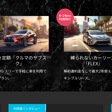
3～5年の
利用向け
縛られないカーリース
アメリカで使える個人
「FLEX」
車リース「マイカーリ
違約金なしで最大2年使えるフレ
個人向けの新車3年リースプラ
ブルリース。
年ごとに最新モデルに乗れる
24ヶ月の利用に最適なプラン。
クと安心感。
利用者インタビュー