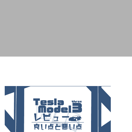
ケットを知るために働いた話（インタビ
ュー）
2026.02.20
必要？
中古プリウスは何万キロまで大丈夫？
30万マイル・48万km走った実例と寿命
の考え方
2026.06.09