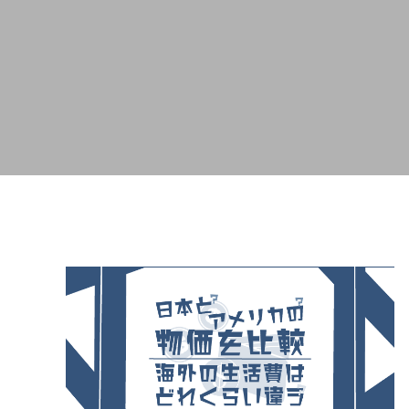
とは？店舗にスーパーチャージャーを設
駐在員
置 駐車場4台から考えるEV充電集客
2026.07.08
2026.04.2
米国起業の失敗談｜プリウス30台の貸
アメリカ
し出しで5万ドル損失、得た3つの教訓
うはず
2026.08.02
2026.07.2