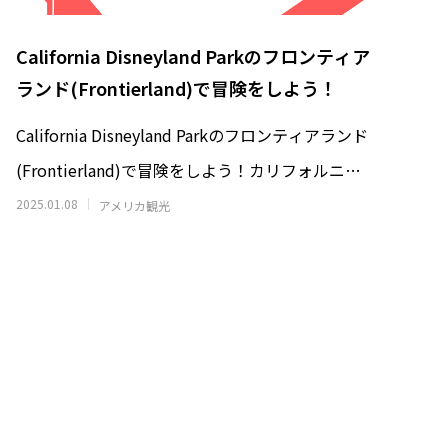
パーク
サンタモニカ観光モデルコース｜朝は
見どころ・
Espresso Cieloから ラテ・朝食・ビー
California Disneyland Parkのフロンティア
ス
チ＆ピア散歩ガイド
2026.07.04
ランド(Frontierland)で冒険をしよう！
California Disneyland Parkのフロンティアランド
(Frontierland)で冒険をしよう！カリフォルニア
のディ
2025.01.08
アメリカ観光