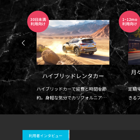
1~12mo
6~24mo
利用向け
利用向け
月々定額「クルマのサブス
タカー
ク」
時間を節
定額マンスリーで手軽に車を利用で
解約
ルニアを
きるプラン。
キシ
短期留学、短期駐在、出張などに最
6～
適！
利用者インタビュー