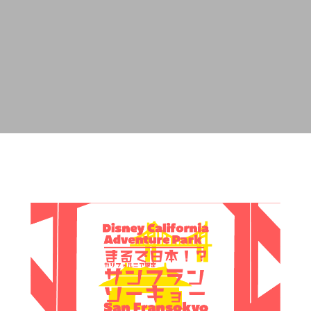
・留学生の完全ガイド
LAに住んだ13ヶ月の実話
8
2026.03.20
起業の失敗談｜在庫70台を救
アメリカで起業するとき借金は
だった車の貸し出しの誤算
SBA融資と良い借入の判断基準
5
2026.07.15