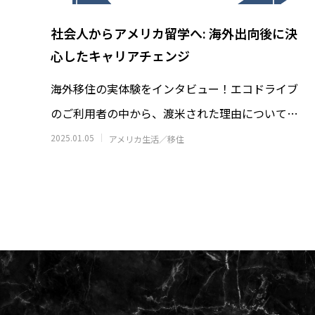
社会人からアメリカ留学へ: 海外出向後に決
心したキャリアチェンジ
海外移住の実体験をインタビュー！エコドライブ
のご利用者の中から、渡米された理由についてイ
ンタビューを行いました。アメリカに駐在予
2025.01.05
アメリカ生活／移住