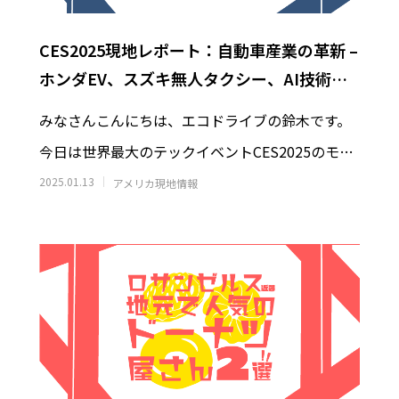
anside観光】オーシャンサイド
【サンディエゴ観光】バルボア
 Fish and Chipsへ｜港で食べる
(Balboa Park)完全ガイド｜
CES2025現地レポート：自動車産業の革新 –
ィッシュ＆チップス
博物館・日本庭園・モデルコー
0
2026.07.12
ホンダEV、スズキ無人タクシー、AI技術の
最前線
みなさんこんにちは、エコドライブの鈴木です。
今日は世界最大のテックイベントCES2025のモビ
リティ編をレポートしていきたいと思って
2025.01.13
アメリカ現地情報