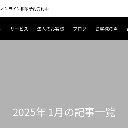
 無料オンライン相談予約受付中
ト
サービス
法人のお客様
ブログ
お客様の声
アメリカ起業・ビジネス
アメリカ現地情報
2025年 1月の記事一覧
 車 リースの基礎〜契約まで｜
夫婦で海外移住するには？育休