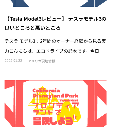
【Tesla Model3レビュー】 テスラモデル3の
良いところと悪いところ
テスラ モデル3：2年間のオーナー経験から見る実
｜高級寿
海外から見る東京の魅力と日本人の国民
ロボット
性: 清潔・安全・利便性の理由
力こんにちは、エコドライブの鈴木です。今日は
司屋”へ
2026.01.30
テスラ モデル3について、2年間のオ
2025.01.22
アメリカ現地情報