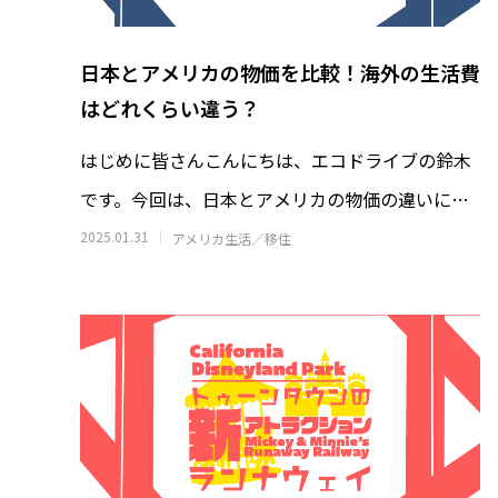
日本とアメリカの物価を比較！海外の生活費
はどれくらい違う？
はじめに皆さんこんにちは、エコドライブの鈴木
日清カップヌードルはなぜ世界で売れる
アラスカ
のか｜アラスカで見た日清食品の世界展
の雪山
です。今回は、日本とアメリカの物価の違いにつ
開のすごさ
ドルに
2026.06.30
2026.06.2
いて話していきたいなと思っています。
2025.01.31
アメリカ生活／移住