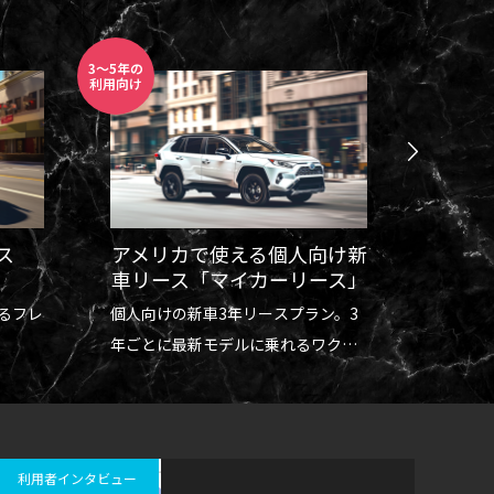
3～5年の
自動運転
利用向け
レンタル
向け新
法人向け新車リース「BIZリ
FSD
ース」
ース」
ン。3
法人向けの新車3年リースプラン。
FSD（
ワクワ
社用車や赴任期間中のマイカーとし
体験レ
ても最適。
利用者インタビュー