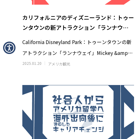
ソルバング（Solvang）観光｜アンデル
【Oce
セン博物館の見どころとは？
Harbor
カリフォルニアのディズニーランド：トゥー
王道フ
2026.07.28
2026.07.2
ンタウンの新アトラクション「ランナウェ
イ」Mickey & Minnie’s Runaway Railway
California Disneyland Park：トゥーンタウンの新
アトラクション「ランナウェイ」Mickey &amp;
Minnie
2025.01.20
アメリカ観光