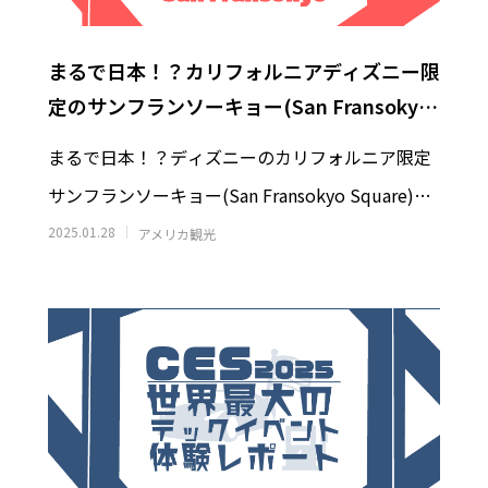
まるで日本！？カリフォルニアディズニー限
定のサンフランソーキョー(San Fransokyo
Square)とは？
まるで日本！？ディズニーのカリフォルニア限定
のオーロラツアー体験記: −15℃
アメリカの寿司ビジネス最前線
で食べた日本食 日清カップヌー
司と回転寿司の間を取る？寿司
サンフランソーキョー(San Fransokyo Square)と
感動した理由
×急速冷凍で”安くてうまい寿
0
2026.02.28
は？カリフォルニア観光の際
2025.01.28
アメリカ観光