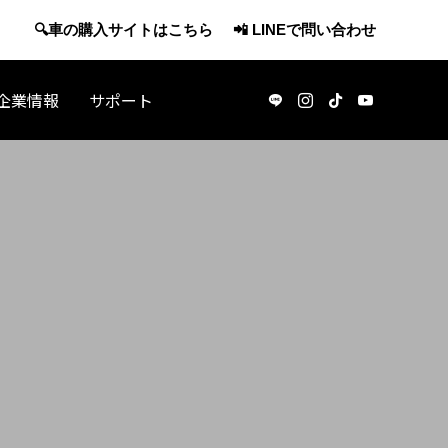
🔍車の購入サイトはこちら
📲 LINEで問い合わせ
企業情報
サポート
アメリカ観光
・休職で
J-1ビザで渡米：アメリカの日本酒マー