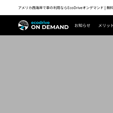
アメリカ西海岸で車の利用ならEcoDriveオンデマンド |
お知らせ
メリッ
アメリカ生活／移住
テスラ「Supercharger for Business」
アメリカ