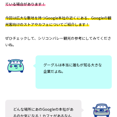
ている場合があります！
今回は広大な敷地を持つGoogle本社の近くにある、Googleの観
光客向けのストアやカフェについてご紹介します！
日清カップヌードルはなぜ世界で売れる
アラスカのオーロラツ
ぜひチェックして、シリコンバレー観光の参考にしてみてくださ
いね。
のか｜アラスカで見た日清食品の世界展
の雪山で食べた日
開のすごさ
ドルに感動した理
2026.06.30
2026.06.20
グーグルは本当に誰もが知る大きな
企業だよね。
どんな場所にあのGoogleの本社があ
るのか気になる！カフェがあるなん