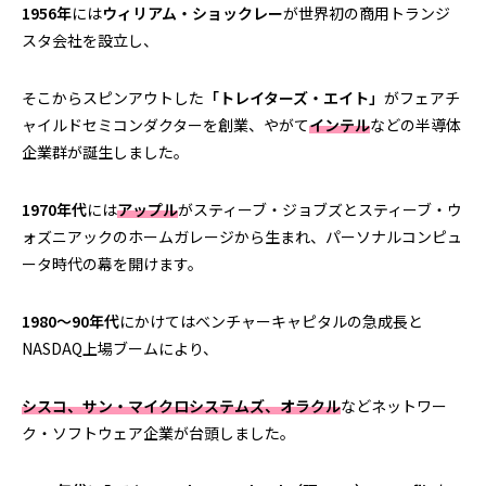
1956年
には
ウィリアム・ショックレー
が世界初の商用トランジ
スタ会社を設立し、
そこからスピンアウトした
「トレイターズ・エイト」
がフェアチ
ャイルドセミコンダクターを創業、やがて
インテル
などの半導体
企業群が誕生しました。
1970年代
には
アップル
がスティーブ・ジョブズとスティーブ・ウ
ォズニアックのホームガレージから生まれ、パーソナルコンピュ
ータ時代の幕を開けます。
1980～90年代
にかけてはベンチャーキャピタルの急成長と
NASDAQ上場ブームにより、
シスコ、サン・マイクロシステムズ、オラクル
などネットワー
ク・ソフトウェア企業が台頭しました。