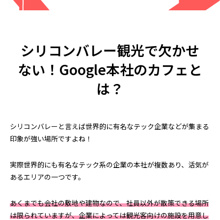
とは？店舗にスーパーチャージャーを設
駐在員・留学生の
置 駐車場4台から考えるEV充電集客
2026.07.08
2026.04.28
シリコンバレー観光で欠かせ
ない！Google本社のカフェと
は？
シリコンバレーと言えば世界的に有名なテック企業などが集まる
印象が強い場所ですよね！
米国起業の失敗談｜プリウス30台の貸
アメリカ起業の失敗
し出しで5万ドル損失、得た3つの教訓
うはずだった車の
実際世界的にも有名なテック系の企業の本社が複数あり、活気が
2026.08.02
2026.07.25
あるエリアの一つです。
あくまでも会社の敷地や建物なので、社員以外が散策できる場所
は限られていますが、企業によっては観光客向けの施設を用意し