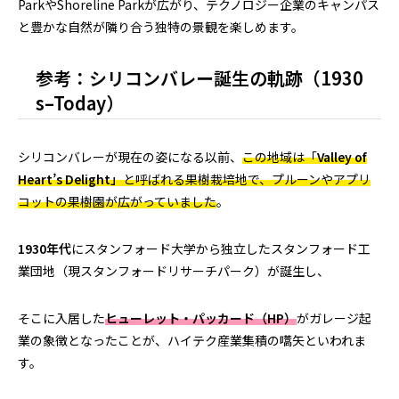
ParkやShoreline Parkが広がり、テクノロジー企業のキャンパス
と豊かな自然が隣り合う独特の景観を楽しめます。
参考：シリコンバレー誕生の軌跡（1930
s–Today）
シリコンバレーが現在の姿になる以前、
この地域は「
Valley of
Heart’s Delight」
と呼ばれる果樹栽培地で、プルーンやアプリ
コットの果樹園が広がっていました
。
1930年代
にスタンフォード大学から独立したスタンフォード工
業団地（現スタンフォードリサーチパーク）が誕生し、
そこに入居した
ヒューレット・パッカード（HP）
がガレージ起
業の象徴となったことが、ハイテク産業集積の嚆矢といわれま
す。