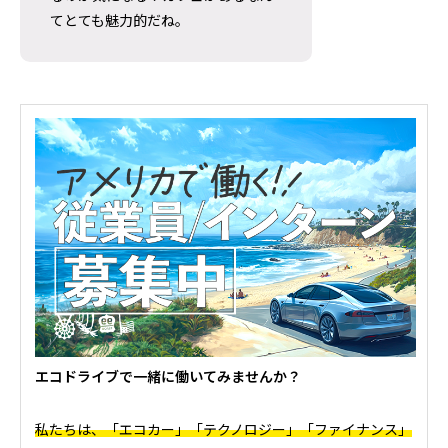
ソルバング（Solvang）観光｜アンデル
【Oceanside
てとても魅力的だね。
セン博物館の見どころとは？
Harbor Fish an
王道フィッシュ＆
2026.07.28
2026.07.20
エコドライブで一緒に働いてみませんか？
私たちは、「エコカー」「テクノロジー」「ファイナンス」