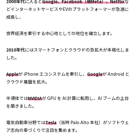
2000年代
に入ると
Google、Facebook（現Meta）、Netflix
な
どインターネットサービスやEVのプラットフォーマーが急速に
成長し、
世界経済を牽引する中心地としての地位を確立します。
2010年代
にはスマートフォンとクラウドの急拡大が本格化しま
した。
Apple
が iPhone エコシステムを牽引し、
Google
が Android と
クラウド基盤を拡大。
半導体では
NVIDIA
が GPU を AI 計算に転用し、AI ブームの土台
を築きました。
電気自動車分野では
Tesla
（当時 Palo Alto 本社）がソフトウェ
ア志向の車づくりで注目を集めます。