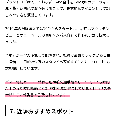
ブランドロゴは入っておらず、車体全体を Google カラーの青・
赤・黄・緑四色で塗り分けることで、視覚的なアイコンとして親
しみやすさを演出しています。
2010 年の試験導入では20台からスタートし、現在はマウンテン
ビューとサニーベールの両キャンパス合計で約1,400 台に拡大し
ました。
全車両が一律カギ無しで配置され、社員は最寄りラックから自由
に拝借し、目的地付近のスタンドへ返却する“フリーフロート”方
式を採用しています。
バス・電動カートに代わる短距離交通手段として年間 1.2 万時間
以上の移動時間節約と CO₂ 排出削減に寄与していると社内サステ
ナビリティ報告書で言及されています。
7. 近隣おすすめスポット