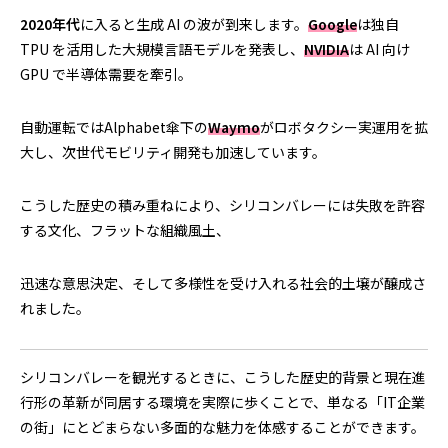
2020年代
に入ると生成 AI の波が到来します。
Google
は独自
TPU を活用した大規模言語モデルを発表し、
NVIDIA
は AI 向け
GPU で半導体需要を牽引。
自動運転ではAlphabet傘下の
Waymo
がロボタクシー実運用を拡
大し、次世代モビリティ開発も加速しています。
こうした歴史の積み重ねにより、シリコンバレーには失敗を許容
する文化、フラットな組織風土、
迅速な意思決定、そして多様性を受け入れる社会的土壌が醸成さ
れました。
シリコンバレーを観光するときに、こうした歴史的背景と現在進
行形の革新が同居する環境を実際に歩くことで、単なる「IT企業
の街」にとどまらない多面的な魅力を体感することができます。