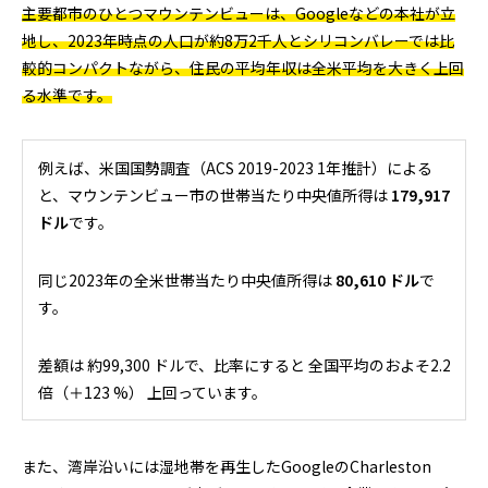
主要都市のひとつマウンテンビューは、Googleなどの本社が立
地し、2023年時点の人口が約8万2千人とシリコンバレーでは比
較的コンパクトながら、住民の平均年収は全米平均を大きく上回
る水準です。
例えば、米国国勢調査（ACS 2019-2023 1年推計）による
と、マウンテンビュー市の世帯当たり中央値所得は
179,917
ドル
です。
同じ2023年の全米世帯当たり中央値所得は
80,610 ドル
で
す。
差額は 約99,300 ドルで、比率にすると 全国平均のおよそ2.2
倍（＋123 %） 上回っています。
また、湾岸沿いには湿地帯を再生したGoogleのCharleston