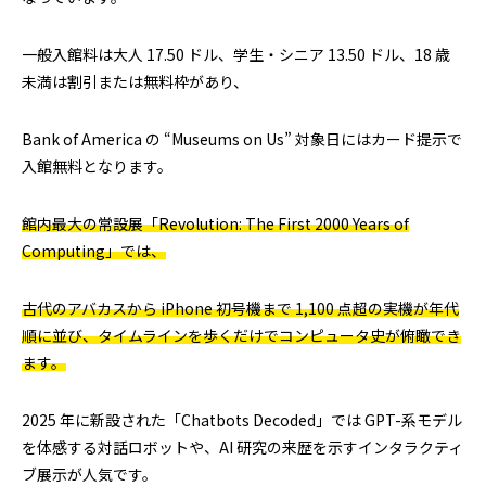
一般入館料は大人 17.50 ドル、学生・シニア 13.50 ドル、18 歳
未満は割引または無料枠があり、
Bank of America の “Museums on Us” 対象日にはカード提示で
入館無料となります。
館内最大の常設展「Revolution: The First 2000 Years of
Computing」では、
古代のアバカスから iPhone 初号機まで 1,100 点超の実機が年代
順に並び、タイムラインを歩くだけでコンピュータ史が俯瞰でき
ます。
2025 年に新設された「Chatbots Decoded」では GPT-系モデル
を体感する対話ロボットや、AI 研究の来歴を示すインタラクティ
ブ展示が人気です。