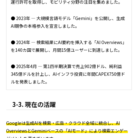
運行許可を取得し、モビリティ分野の注目を集めました。
● 2023年 ― 大規模言語モデル「Gemini」を公開し、生成
AI競争の本格参入を宣言しました。
● 2024年 ― 検索結果にAI要約を挿入する「AI Overviews」
を140カ国で展開し、月間15億ユーザーに到達しました。
● 2025年4月 ― 第1四半期決算で売上902億ドル、純利益
345億ドルを計上し、AIインフラ投資に年間CAPEX750億ド
ルを発表しました。
3-3. 現在の活躍
Googleは生成AIを検索・広告・クラウド全域に統合し、AI
OverviewsとGeminiベースの「AIモード」により検索エンゲー