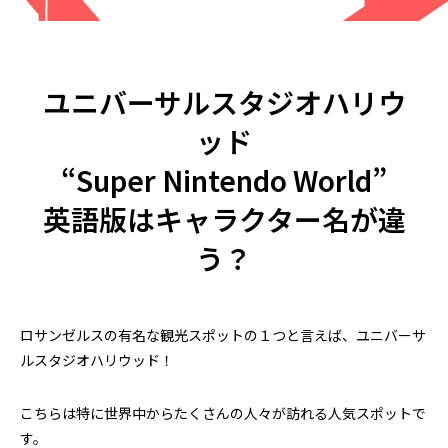
とは？店舗にスーパーチャージャーを設
駐在員・留学生の
置 駐車場4台から考えるEV充電集客
2026.07.08
2026.04.28
ユニバーサルスタジオハリウ
ッド
“Super Nintendo World”
英語版はキャラクター名が違
う？
米国起業の失敗談｜プリウス30台の貸
アメリカ起業の失敗
し出しで5万ドル損失、得た3つの教訓
うはずだった車の
ロサンゼルスの有名な観光スポットの１つと言えば、ユニバーサ
2026.08.02
2026.07.25
ルスタジオハリウッド！
こちらは特に世界中からたくさんの人々が訪れる人気スポットで
す。