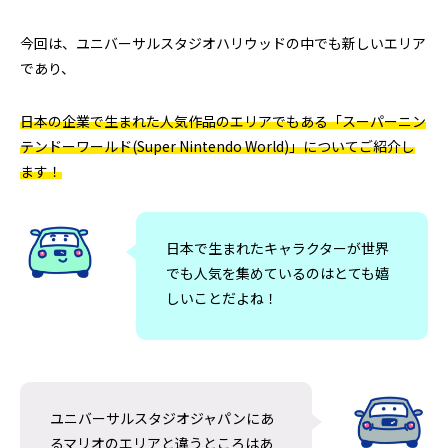
今回は、ユニバーサルスタジオハリウッドの中でも新しいエリア
であり、
日本の企業で生まれた人気作品のエリアでもある「スーパーニン
日清カップヌードルはなぜ世界で売れる
アラスカのオーロラツ
テンドーワールド(Super Nintendo World)」についてご紹介し
ます！
のか｜アラスカで見た日清食品の世界展
の雪山で食べた日
開のすごさ
ドルに感動した理
2026.06.30
2026.06.20
日本で生まれたキャラクターが世界
でも人気を集めているのはとても嬉
しいことだよね！
ユニバーサルスタジオジャパンにあ
るマリオのエリアと違うところはあ