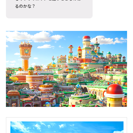
【コロナド観光】Trident Coffeeへ｜
ソルバング（Solv
るのかな？
Hotel del散策で寄りたいコールドブリ
セン博物館の見ど
ュー・タップルーム
2026.08.08
2026.07.28