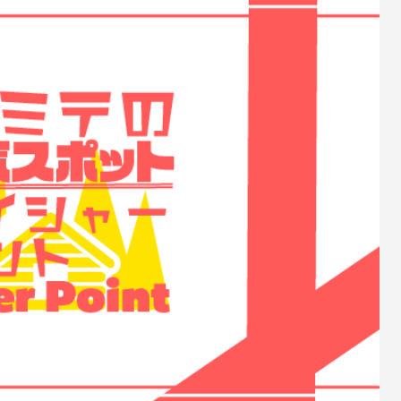
・留学生の完全ガイド
LAに住んだ13ヶ月の実話
8
2026.03.20
起業の失敗談｜在庫70台を救
アメリカで起業するとき借金は
だった車の貸し出しの誤算
SBA融資と良い借入の判断基準
5
2026.07.15