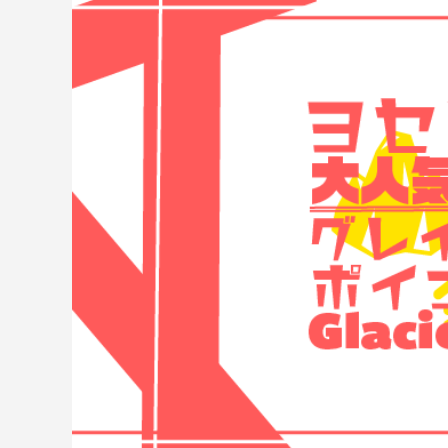
とは？店舗にスーパーチャージャーを設
駐在員
置 駐車場4台から考えるEV充電集客
2026.07.08
2026.04.2
米国起業の失敗談｜プリウス30台の貸
アメリカ
し出しで5万ドル損失、得た3つの教訓
うはず
2026.08.02
2026.07.2