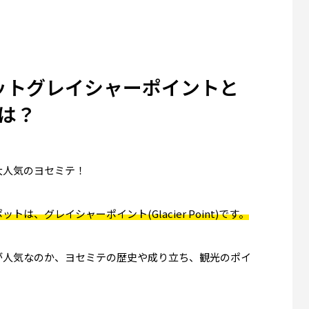
ットグレイシャーポイントと
のオーロラツアー体験記: −15℃
アメリカの寿司ビジネス最前線
は？
で食べた日本食 日清カップヌー
司と回転寿司の間を取る？寿司
感動した理由
×急速冷凍で”安くてうまい寿
0
2026.02.28
大人気のヨセミテ！
ang）観光｜アンデルセン
【コロナド観光】Trident Coffeeへ｜Hot
、グレイシャーポイント(Glacier Point)です。
は？
del散策で寄りたいコールドブリュー・
プルーム
が人気なのか、ヨセミテの歴史や成り立ち、観光のポイ