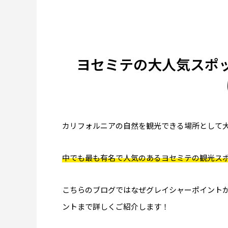
ヨセミテの大人気スポ
日清カップヌードルはなぜ世界で売れる
アラスカ
のか｜アラスカで見た日清食品の世界展
の雪山
開のすごさ
ドルに
2026.06.30
2026.06.2
カリフォルニアの自然を観光できる場所として
ソルバング（Solv
中でも最も有名で人気のあるヨセミテの観光スポットは
博物館の見どころと
こちらのブログではなぜグレイシャーポイント
ントまで詳しくご紹介します！