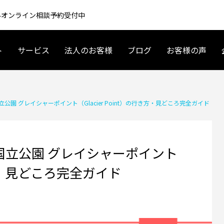
 無料オンライン相談予約受付中
ト
サービス
法人のお客様
ブログ
お客様の声
アメリカ起業・ビジネス
アメリカ現地情報
園 グレイシャーポイント（Glacier Point）の行き方・見どころ完全ガイド
国立公園 グレイシャーポイント
行き方・見どころ完全ガイド
 車 リースの基礎〜契約まで｜
夫婦で海外移住するには？育休