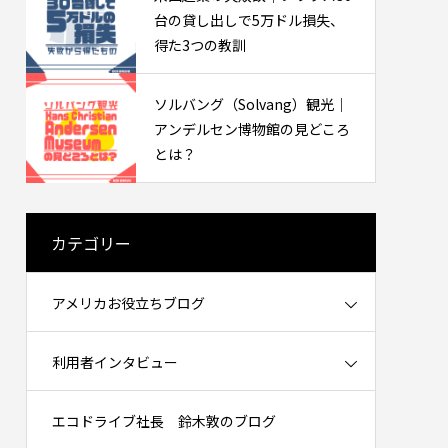
ケットを知るために働いた話（インタビ
台の貸し出しで5万ドル損失、
ュー）
2026.02.20
得た3つの教訓
ソルバング（Solvang）観光｜
アンデルセン博物館の見どころ
とは？
カテゴリー
必要？
中古プリウスは何万キロまで大丈夫？
アメリカお役立ちブログ
30万マイル・48万km走った実例と寿命
の考え方
2026.06.09
利用者インタビュー
エコドライブ社長 鈴木敦のブログ