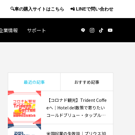
🔍車の購入サイトはこちら
📲 LINEで問い合わせ
企業情報
サポート
アメリカ観光
最近の記事
おすすめ記事
【コロナド観光】Trident Coffe
eへ｜Hotel del散策で寄りたい
コールドブリュー・タップルー
ム
・休職で
J-1ビザで渡米：アメリカの日本酒マー
米国起業の失敗談｜プリウス30