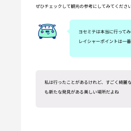
【コロナド観光】Trident Coffeeへ｜
ソルバン
ぜひチェックして観光の参考にしてみてくださ
Hotel del散策で寄りたいコールドブリ
セン博
ュー・タップルーム
2026.08.08
2026.07.2
ヨセミテは本当に行ってみ
レイシャーポイントは一番
私は行ったことがあるけれど、すごく綺麗
も新たな発見がある美しい場所だよね