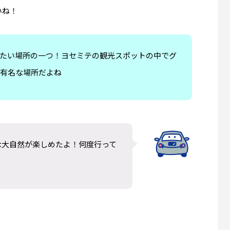
グ（Solvang）観光｜アンデル
【Oceanside観光】オーシャ
いね！
物館の見どころとは？
Harbor Fish and Chipsへ
王道フィッシュ＆チップス
8
2026.07.20
たい場所の一つ！ヨセミテの観光スポットの中でグ
有名な場所だよね
な大自然が楽しめたよ！何度行って