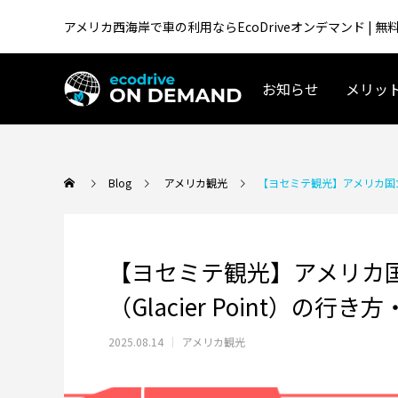
アメリカ西海岸で車の利用ならEcoDriveオンデマンド |
お知らせ
メリッ
アメリカ生活／移住
Blog
アメリカ観光
【ヨセミテ観光】アメリカ国立公
【ヨセミテ観光】アメリカ
（Glacier Point）の
2025.08.14
アメリカ観光
テスラ「Supercharger for Business」
アメリカ