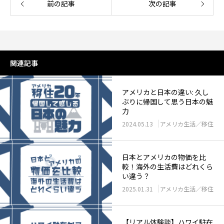
前の記事
次の記事
関連記事
アメリカと日本の違い: 久し
ぶりに帰国して思う日本の魅
力
2024.05.13
アメリカ生活／移住
日本とアメリカの物価を比
較！海外の生活費はどれくら
い違う？
2025.01.31
アメリカ生活／移住
【リアル体験談】ハワイ駐在