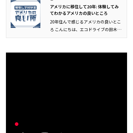
ソルバング（Solvang）観光｜アンデル
【Oceanside
アメリカに移住して20年: 体験してみ
セン博物館の見どころとは？
Harbor Fish an
てわかるアメリカの良いところ
王道フィッシュ＆
2026.07.28
2026.07.20
20年住んで感じるアメリカの良いとこ
ろ こんにちは、エコドライブの鈴木で
す。 今回は、アメリカ在住歴...