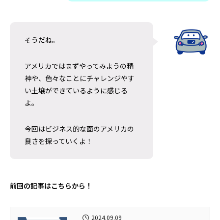
そうだね。
アメリカではまずやってみようの精
日清カップヌードルはなぜ世界で売れる
アラスカのオーロラツ
神や、色々なことにチャレンジやす
のか｜アラスカで見た日清食品の世界展
の雪山で食べた日
い土壌ができているように感じる
開のすごさ
ドルに感動した理
2026.06.30
2026.06.20
よ。
今回はビジネス的な面のアメリカの
良さを探っていくよ！
前回の記事はこちらから！
2024.09.09