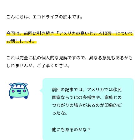
とは？店舗にスーパーチャージャーを設
駐在員・留学生の
置 駐車場4台から考えるEV充電集客
2026.07.08
2026.04.28
こんにちは、エコドライブの鈴木です。
今回は、前回に引き続き「アメリカの良いところ10選」について
お話しします。
これは完全に私の個人的な見解ですので、異なる意見もあるかも
しれませんが、ご了承ください。
米国起業の失敗談｜プリウス30台の貸
アメリカ起業の失敗
前回の記事では、アメリカでは移民
国家ならではの多様性や、家族との
し出しで5万ドル損失、得た3つの教訓
うはずだった車の
つながりの強さがあるのが印象的だ
2026.08.02
2026.07.25
ったな。
他にもあるのかな？