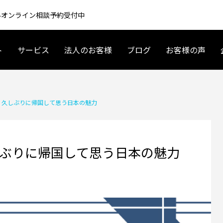
 無料オンライン相談予約受付中
ト
サービス
法人のお客様
ブログ
お客様の声
アメリカ起業・ビジネス
アメリカ現地情報
: 久しぶりに帰国して思う日本の魅力
しぶりに帰国して思う日本の魅力
 車 リースの基礎〜契約まで｜
夫婦で海外移住するには？育休