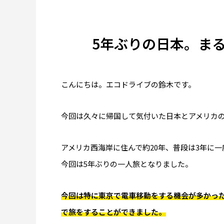
5年ぶりの日本。ま
日清カップヌードルはなぜ世界で売れる
アラスカ
こんにちは。エコドライブの鈴木です。
のか｜アラスカで見た日清食品の世界展
の雪山
開のすごさ
ドルに
2026.06.30
2026.06.2
今回は久々に帰国して気付いた日本とアメリカ
救うは
米国起業の失敗談｜プリウス30台の貸し出
ソルバ
アメリカ西海岸に住んで約20年、普段は3年に
しで5万ドル損失、得た3つの教訓
博物
今回は5年ぶりの一人旅となりました。
今回は特に東京で電車移動をする機会が多かっ
で旅をすることができました。