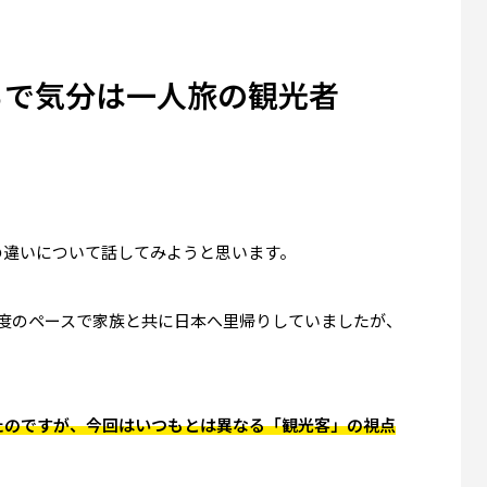
るで気分は一人旅の観光者
のオーロラツアー体験記: −15℃
アメリカの寿司ビジネス最前線
で食べた日本食 日清カップヌー
司と回転寿司の間を取る？寿司
感動した理由
×急速冷凍で”安くてうまい寿
0
2026.02.28
の違いについて話してみようと思います。
ング（Solvang）観光｜アンデルセン
アメリカ起業の失敗談｜在
一度のペースで家族と共に日本へ里帰りしていましたが、
館の見どころとは？
ずだった車の貸し出しの誤
たのですが、今回はいつもとは異なる「観光客」の視点