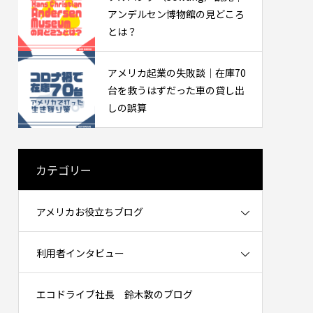
ケットを知るために働いた話（インタビ
アンデルセン博物館の見どころ
ュー）
2026.02.20
とは？
アメリカ起業の失敗談｜在庫70
台を救うはずだった車の貸し出
しの誤算
カテゴリー
必要？
中古プリウスは何万キロまで大丈夫？
アメリカお役立ちブログ
30万マイル・48万km走った実例と寿命
の考え方
2026.06.09
利用者インタビュー
エコドライブ社長 鈴木敦のブログ