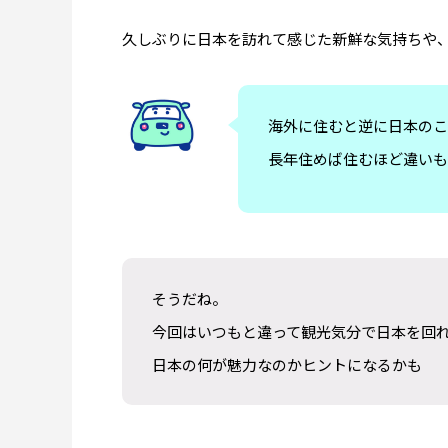
ソルバング（Solvang）観光｜アンデル
【Oce
セン博物館の見どころとは？
Harbor
久しぶりに日本を訪れて感じた新鮮な気持ちや
王道フ
2026.07.28
2026.07.2
海外に住むと逆に日本のこ
長年住めば住むほど違いも
そうだね。
今回はいつもと違って観光気分で日本を回
日本の何が魅力なのかヒントになるかも