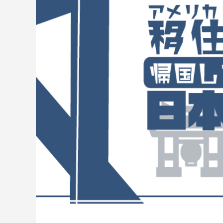
とは？店舗にスーパーチャージャーを設
駐在員
置 駐車場4台から考えるEV充電集客
2026.07.08
2026.04.2
米国起業の失敗談｜プリウス30台の貸
アメリカ
し出しで5万ドル損失、得た3つの教訓
うはず
2026.08.02
2026.07.2