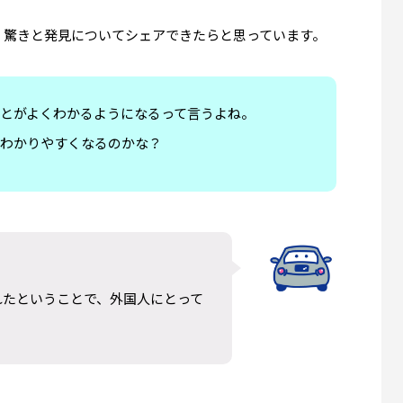
anside観光】オーシャンサイド
【サンディエゴ観光】バルボア
 Fish and Chipsへ｜港で食べる
(Balboa Park)完全ガイド｜
、驚きと発見についてシェアできたらと思っています。
ィッシュ＆チップス
博物館・日本庭園・モデルコー
0
2026.07.12
とがよくわかるようになるって言うよね。
わかりやすくなるのかな？
れたということで、外国人にとって