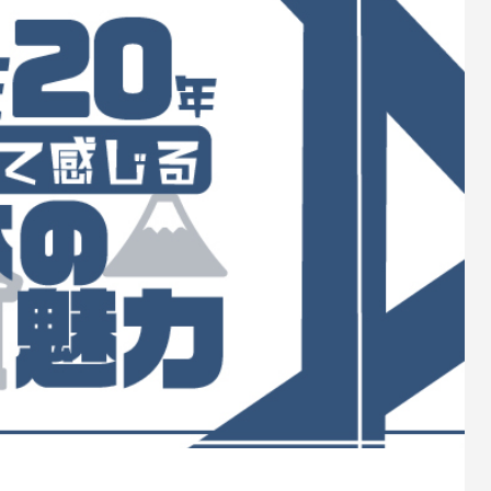
・留学生の完全ガイド
LAに住んだ13ヶ月の実話
8
2026.03.20
起業の失敗談｜在庫70台を救
アメリカで起業するとき借金は
だった車の貸し出しの誤算
SBA融資と良い借入の判断基準
5
2026.07.15