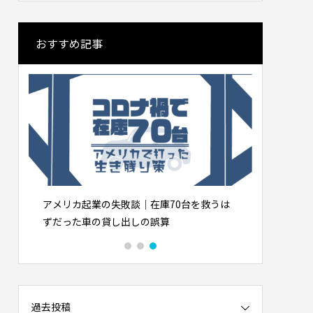
おすすめ記事
｜高級寿
海外から見る東京の魅力と日本人の国民
ロボット
性: 清潔・安全・利便性の理由
司屋”へ
2026.01.30
庫70台を救うは
米国起業の失敗談｜プリウス30台の貸し出
算
しで5万ドル損失、得た3つの教訓
過去投稿