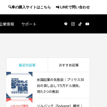
🔍車の購入サイトはこちら
📲 LINEで問い合わせ
企業情報
サポート
アメリカ観光
最近の記事
おすすめ記事
米国起業の失敗談｜プリウス30
台の貸し出しで5万ドル損失、
得た3つの教訓
・休職で
J-1ビザで渡米：アメリカの日本酒マー
ソルバング（Solvang）観光｜