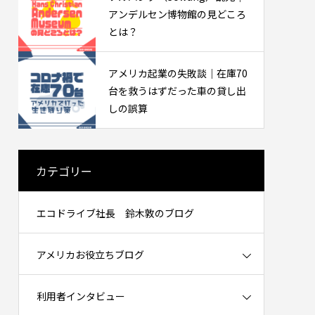
ケットを知るために働いた話（インタビ
アンデルセン博物館の見どころ
ュー）
2026.02.20
とは？
アメリカ起業の失敗談｜在庫70
台を救うはずだった車の貸し出
しの誤算
カテゴリー
必要？
中古プリウスは何万キロまで大丈夫？
エコドライブ社長 鈴木敦のブログ
30万マイル・48万km走った実例と寿命
の考え方
2026.06.09
アメリカお役立ちブログ
利用者インタビュー