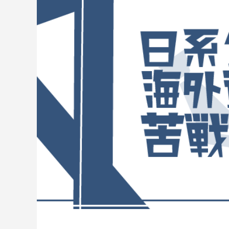
とは？店舗にスーパーチャージャーを設
駐在員
置 駐車場4台から考えるEV充電集客
2026.07.08
2026.04.2
米国起業の失敗談｜プリウス30台の貸
アメリカ
し出しで5万ドル損失、得た3つの教訓
うはず
2026.08.02
2026.07.2