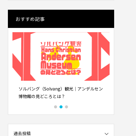
おすすめ記事
｜高級寿
海外から見る東京の魅力と日本人の国民
ロボット
性: 清潔・安全・利便性の理由
司屋”へ
2026.01.30
出
ソルバング（Solvang）観光｜アンデルセン
アメリカ起
博物館の見どころとは？
ずだった
過去投稿