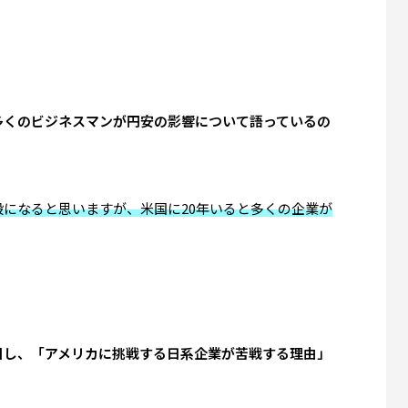
多くのビジネスマンが円安の影響について語っているの
のオーロラツアー体験記: −15℃
アメリカの寿司ビジネス最前線
で食べた日本食 日清カップヌー
司と回転寿司の間を取る？寿司
感動した理由
×急速冷凍で”安くてうまい寿
0
2026.02.28
になると思いますが、米国に20年いると多くの企業が
談｜在庫70台を救うは
米国起業の失敗談｜プリウス30台の貸し
しの誤算
しで5万ドル損失、得た3つの教訓
目し、「アメリカに挑戦する日系企業が苦戦する理由」