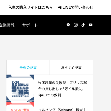
🔍車の購入サイトはこちら
📲 LINEで問い合わせ
企業情報
サポート
アメリカ観光
最近の記事
おすすめ記事
米国起業の失敗談｜プリウス30
台の貸し出しで5万ドル損失、
得た3つの教訓
・休職で
J-1ビザで渡米：アメリカの日本酒マー
ソルバング（Solvang）観光｜