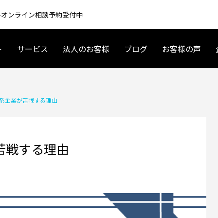
 無料オンライン相談予約受付中
ト
サービス
法人のお客様
ブログ
お客様の声
アメリカ起業・ビジネス
アメリカ現地情報
系企業が苦戦する理由
苦戦する理由
 車 リースの基礎〜契約まで｜
夫婦で海外移住するには？育休