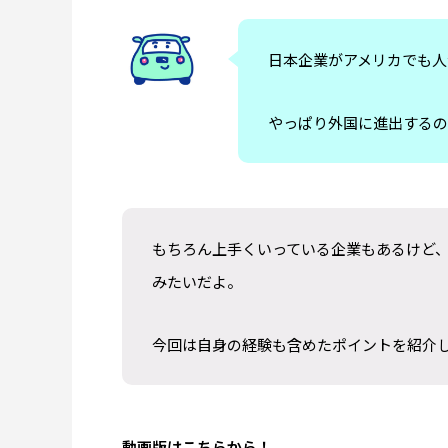
ソルバング（Solvang）観光｜アンデル
【Oce
セン博物館の見どころとは？
Harbor
日本企業がアメリカでも人
王道フ
2026.07.28
2026.07.2
やっぱり外国に進出するの
もちろん上手くいっている企業もあるけど
みたいだよ。
今回は自身の経験も含めたポイントを紹介
動画版はこちらから！