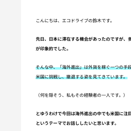
こんにちは、エコドライブの鈴木です。
先日、日本に滞在する機会があったのですが、
日清カップヌードルはなぜ世界で売れる
アラスカ
が印象的でした。
のか｜アラスカで見た日清食品の世界展
の雪山
開のすごさ
ドルに
2026.06.30
2026.06.2
そんな中、「海外進出」は外貨を稼ぐ一つの手段
米国に挑戦し、撤退する姿を見てきています。
アメリカ起業の失敗
ずだった車の貸し出
（何を隠そう、私もその経験者の一人です。）
とゆうわけで今回は海外進出の中でも米国に注
というテーマでお話ししたいと思います。