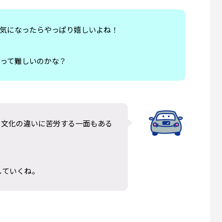
anside観光】オーシャンサイド
【サンディエゴ観光】バルボア
 Fish and Chipsへ｜港で食べる
(Balboa Park)完全ガイド｜
気になったらやっぱり嬉しいよね！
ィッシュ＆チップス
博物館・日本庭園・モデルコー
0
2026.07.12
って難しいのかな？
、文化の違いに苦労する一面もある
していくね。