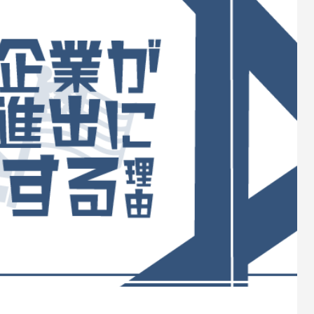
・留学生の完全ガイド
LAに住んだ13ヶ月の実話
8
2026.03.20
起業の失敗談｜在庫70台を救
アメリカで起業するとき借金は
だった車の貸し出しの誤算
SBA融資と良い借入の判断基準
5
2026.07.15