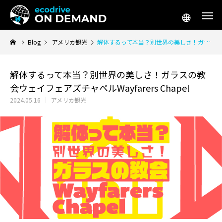
Blog
アメリカ観光
解体するって本当？別世界の美しさ！ガラスの教会ウェイフェアズチャペルWayfarers Chapel
解体するって本当？別世界の美しさ！ガラスの教
会ウェイフェアズチャペルWayfarers Chapel
アメリカ生活／移住
アメリカ起
2024.05.16
アメリカ観光
テスラ「Supercharger for Business」
アメリカ 車 リー