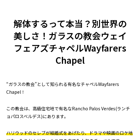
とは？店舗にスーパーチャージャーを設
駐在員・留学生の
置 駐車場4台から考えるEV充電集客
2026.07.08
2026.04.28
解体するって本当？別世界の
美しさ！ガラスの教会ウェイ
フェアズチャペルWayfarers
Chapel
“ガラスの教会”として知られる有名なチャペルWayfarers
米国起業の失敗談｜プリウス30台の貸
アメリカ起業の失敗
Chapel！
し出しで5万ドル損失、得た3つの教訓
うはずだった車の
2026.08.02
2026.07.25
この教会は、高級住宅地で有名なRancho Palos Verdes(ランチ
ョパロスベルデス)にあります。
ハリウッドのセレブが結婚式をあげたり、ドラマや映画のロケ地