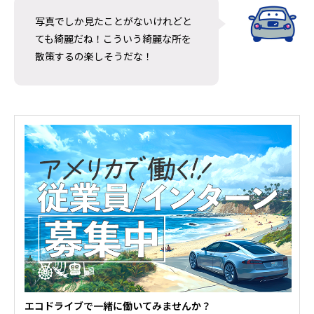
ソルバング（Solvang）観光｜アンデル
【Oceanside
写真でしか見たことがないけれどと
セン博物館の見どころとは？
Harbor Fish an
ても綺麗だね！こういう綺麗な所を
王道フィッシュ＆
2026.07.28
2026.07.20
散策するの楽しそうだな！
エコドライブで一緒に働いてみませんか？