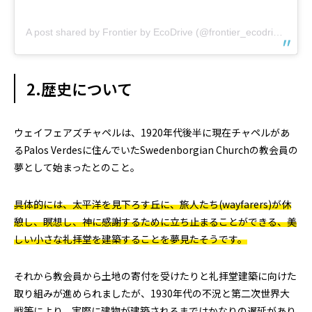
A post shared by Frontier by EcoDrive (@frontier_ecodrive)
2.歴史について
ウェイフェアズチャペルは、1920年代後半に現在チャペルがあ
るPalos Verdesに住んでいたSwedenborgian Churchの教会員の
夢として始まったとのこと。
具体的には、太平洋を見下ろす丘に、旅人たち(wayfarers)が休
憩し、瞑想し、神に感謝するために立ち止まることができる、美
しい小さな礼拝堂を建築することを夢見たそうです。
それから教会員から土地の寄付を受けたりと礼拝堂建築に向けた
取り組みが進められましたが、1930年代の不況と第二次世界大
戦等により、実際に建物が建築されるまではかなりの遅延があり