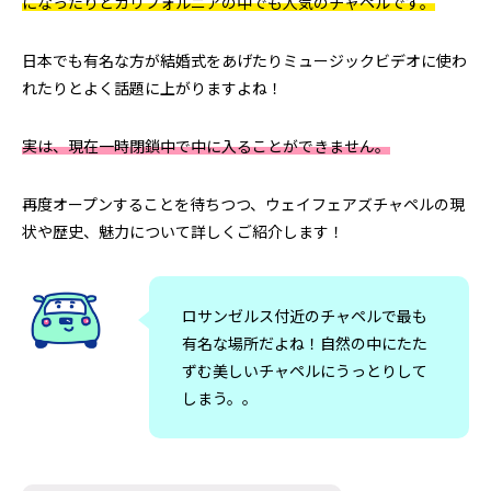
になったりとカリフォルニアの中でも人気のチャペルです。
日本でも有名な方が結婚式をあげたりミュージックビデオに使わ
れたりとよく話題に上がりますよね！
実は、現在一時閉鎖中で中に入ることができません。
日清カップヌードルはなぜ世界で売れる
アラスカのオーロラツ
のか｜アラスカで見た日清食品の世界展
の雪山で食べた日
再度オープンすることを待ちつつ、ウェイフェアズチャペルの現
開のすごさ
ドルに感動した理
2026.06.30
2026.06.20
状や歴史、魅力について詳しくご紹介します！
ロサンゼルス付近のチャペルで最も
有名な場所だよね！自然の中にたた
ずむ美しいチャペルにうっとりして
しまう。。