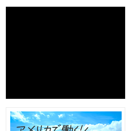
ソルバング（Solvang）観光｜アンデル
【Oceanside
セン博物館の見どころとは？
Harbor Fish an
王道フィッシュ＆
2026.07.28
2026.07.20