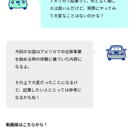
アメリカで起業って、何となく聞こ
えは良いんだけど、実際にやってみ
て大変なことはないのかな？
日清カップヌードルはなぜ世界で売れる
アラスカのオーロラツ
今回のお話はアメリカで中古車事業
のか｜アラスカで見た日清食品の世界展
の雪山で食べた日
を始める時の体験に基づいた内容に
開のすごさ
ドルに感動した理
2026.06.30
2026.06.20
なるよ。
その上で大変だったことになるけ
ど、起業したい人にとっては参考に
なるかもね！
動画版はこちらから！