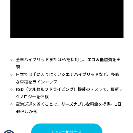
全車ハイブリッドまたはEVを採用し、
エコ＆低燃費
を実
現
日本では手に入りにくい
シエナハイブリッド
など、多彩
な車種をラインナップ
FSD（フルセルフドライビング）
機能のテスラで、最新テ
クノロジーを体験
空港送迎を省くことで、
リーズナブルな料金
を提供。
1日
49ドルから
LINEで相談する