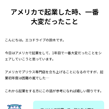
とは？店舗にスーパーチャージャーを設
駐在員・留学生の
置 駐車場4台から考えるEV充電集客
2026.07.08
2026.04.28
アメリカで起業した時、一番
大変だったこと
こんにちは。エコドライブの鈴木です。
今日はアメリカで起業をして、1年目で一番大変だったことをシ
ェアしていこうと思っています。
米国起業の失敗談｜プリウス30台の貸
アメリカ起業の失敗
アメリカでプリウス専門店を立ち上げることになるのですが、起
し出しで5万ドル損失、得た3つの教訓
うはずだった車の
業初年度は困難の嵐でした…
2026.08.02
2026.07.25
これから起業をする方にこの話が参考になれば嬉しい限りです。